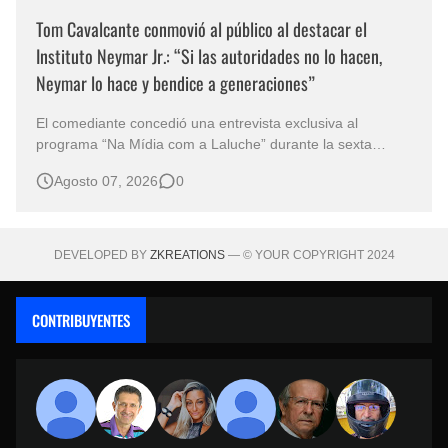
Tom Cavalcante conmovió al público al destacar el
Instituto Neymar Jr.: “Si las autoridades no lo hacen,
Neymar lo hace y bendice a generaciones”
El comediante concedió una entrevista exclusiva al
programa “Na Mídia com a Laluche” durante la sexta
edición de la Subasta del Instituto Neymar Jr., uno de los
Agosto 07, 2026
0
eventos benéficos más importantes de Brasil. En medio del
glamour de la sexta edición de la Subasta del Instituto
Neymar Jr., considerad…
DEVELOPED BY
ZKREATIONS
— © YOUR COPYRIGHT 2024
CONTRIBUYENTES