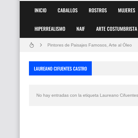
INICIO
CABALLOS
ROSTROS
MUJERES
HIPERREALISMO
NAIF
ARTE COSTUMBRISTA
Frutas y Flores Para Colorear Imágenes
Pintores de Paisajes Famosos, Arte al Óleo
Dibujos para Colorear, una Actividad Divertida
LAUREANO CIFUENTES CASTRO
Dibujos Fáciles Para Pintar con Acrílico (Minim
Convocatoria exposición itinerante "SEMILL
No hay entradas con la etiqueta
Laureano Cifuentes
San Valentín Dibujos a Lápiz del 14 de Febrer
Rostros Bellos, La Perfección del Dibujo A Lápiz
Fotos Artísticas de las Actrices de Hollywood