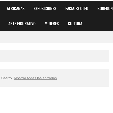
AFRICANAS
EXPOSICIONES
PAISAJES OLEO
BODEGON
ARTE FIGURATIVO
MUJERES
CULTURA
 para Niños y Niñas
alismo Artístico)
AS DE ARMONÍA 2025"
 Castro
.
Mostrar todas las entradas
o
, Biryulina Vita
 Más Bellas del Mundo