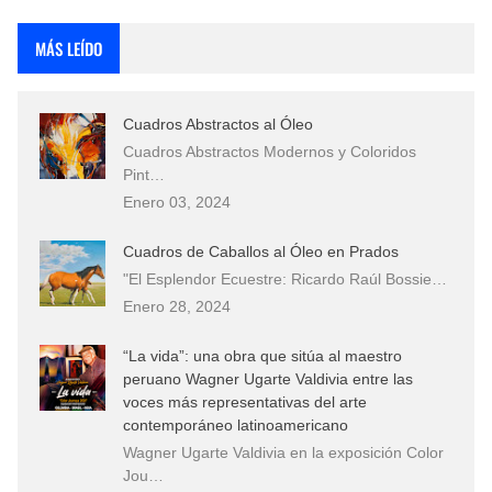
Fotos Artísticas de las Actrices de Hollywood Más Bellas del Mundo
MÁS LEÍDO
Que significan los cuadros de negras africanas?
Cuadros Abstractos al Óleo
El mundo del arte en pintura surrealista
Cuadros Abstractos Modernos y Coloridos
Pint…
Enero 03, 2024
Cuadros de Caballos al Óleo en Prados
"El Esplendor Ecuestre: Ricardo Raúl Bossie…
Enero 28, 2024
“La vida”: una obra que sitúa al maestro
peruano Wagner Ugarte Valdivia entre las
voces más representativas del arte
contemporáneo latinoamericano
Wagner Ugarte Valdivia en la exposición Color
Jou…