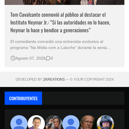
Tom Cavalcante conmovió al público al destacar el
Instituto Neymar Jr.: “Si las autoridades no lo hacen,
Neymar lo hace y bendice a generaciones”
El comediante concedió una entrevista exclusiva al
programa “Na Mídia com a Laluche” durante la sexta
edición de la Subasta del Instituto Neymar Jr., uno de los
Agosto 07, 2026
0
eventos benéficos más importantes de Brasil. En medio del
glamour de la sexta edición de la Subasta del Instituto
Neymar Jr., considerad…
DEVELOPED BY
ZKREATIONS
— © YOUR COPYRIGHT 2024
CONTRIBUYENTES