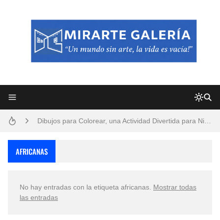
Frutas y Flores Para Colorear Imágenes
Pintores de Paisajes Famosos, Arte al Óleo
Dibujos para Colorear, una Actividad Divertida para Niños y Niñas
Dibujos Fáciles Para Pintar con Acrílico (Minimalismo Artístico)
AFRICANAS
Convocatoria exposición itinerante "SEMILLAS DE ARMONÍA 2025"
No hay entradas con la etiqueta
africanas
.
Mostrar todas
San Valentín Dibujos a Lápiz del 14 de Febrero
las entradas
Rostros Bellos, La Perfección del Dibujo A Lápiz, Biryulina Vita