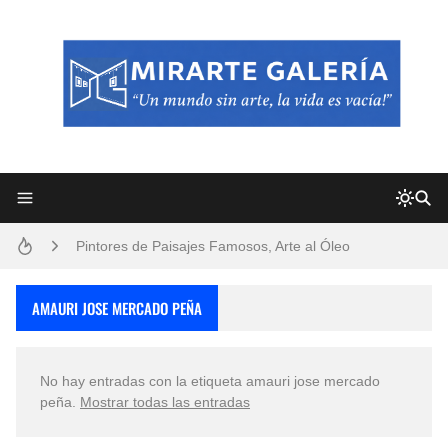
Frutas y Flores Para Colorear Imágenes
Pintores de Paisajes Famosos, Arte al Óleo
Dibujos para Colorear, una Actividad Divertida para Niños y Niñas
AMAURI JOSE MERCADO PEÑA
Dibujos Fáciles Para Pintar con Acrílico (Minimalismo Artístico)
No hay entradas con la etiqueta
amauri jose mercado
Convocatoria exposición itinerante "SEMILLAS DE ARMONÍA 2025"
peña
.
Mostrar todas las entradas
San Valentín Dibujos a Lápiz del 14 de Febrero