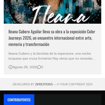
Ileana Cubero Aguilar lleva su obra a la exposición Color
Journeys 2026, un encuentro internacional entre arte,
memoria y transformación
Ileana Cubero y la bicicleta de la esperanza: una noche
turquesa que cruza fronteras Hay obras que no necesitan
representar un lugar específico para hablarnos de un
Agosto 09, 2026
0
mundo reconocible. En Noche turqueza, de la artista
costarricense Ileana Cubero Aguilar, una bicicleta parece
avanzar entre fragment…
DEVELOPED BY
ZKREATIONS
— © YOUR COPYRIGHT 2024
CONTRIBUYENTES