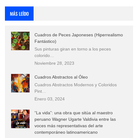
Rostros Bellos, La Perfección del Dibujo A Lápiz, Biryulina Vita
MÁS LEÍDO
Fotos Artísticas de las Actrices de Hollywood Más Bellas del Mundo
Cuadros de Peces Japoneses (Hiperrealismo
Que significan los cuadros de negras africanas?
Fantástico)
Sus pinturas giran en torno a los peces
El mundo del arte en pintura surrealista
colorido…
Noviembre 28, 2023
Cuadros Abstractos al Óleo
Cuadros Abstractos Modernos y Coloridos
Pint…
Enero 03, 2024
“La vida”: una obra que sitúa al maestro
peruano Wagner Ugarte Valdivia entre las
voces más representativas del arte
contemporáneo latinoamericano