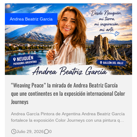
que permanec…
Andrea Beatriz Garcia
“Weaving Peace” la mirada de Andrea Beatriz García
que une continentes en la exposición internacional Color
Journeys
Andrea García Pintora de Argentina Andrea Beatriz García
fortalece la exposición Color Journeys con una pintura que
invita a reflexionar sobre el legado espiritual de la
Julio 29, 2026
0
humanidad Hay obras que no buscan imponerse mediante