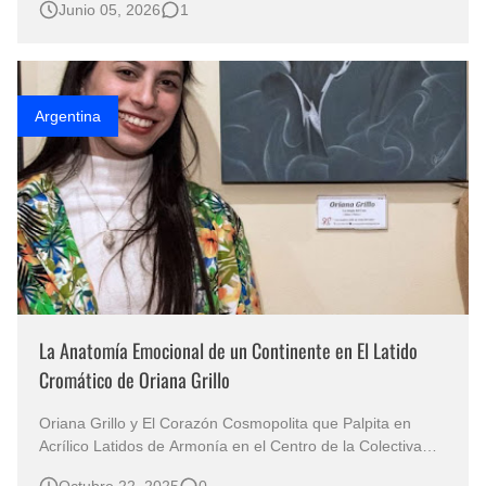
Junio 05, 2026
1
cambio, se sienten como una conversación pendiente
entre países, memorias y afectos. “United by Art / Unidos
por el Arte” pertenece a esta …
Argentina
La Anatomía Emocional de un Continente en El Latido
Cromático de Oriana Grillo
Oriana Grillo y El Corazón Cosmopolita que Palpita en
Acrílico Latidos de Armonía en el Centro de la Colectiva
que Conecta a la Humanidad En el entramado del arte
Octubre 22, 2025
0