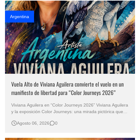
Scarlett Orella…
Argentina
Vuela Alto de Viviana Aguilera convierte el vuelo en un
manifiesto de libertad para “Color Journeys 2026”
Viviana Aguilera en “Color Journeys 2026” Viviana Aguilera
y la exposición Color Journeys: una mirada pictórica que
une India, Brasil y Colombia El arte posee la extraordinaria
Agosto 06, 2026
0
capacidad de anticiparse a las palabras. Antes de que
exista una explicación, una imagen ya ha despertado
emociones, pre…