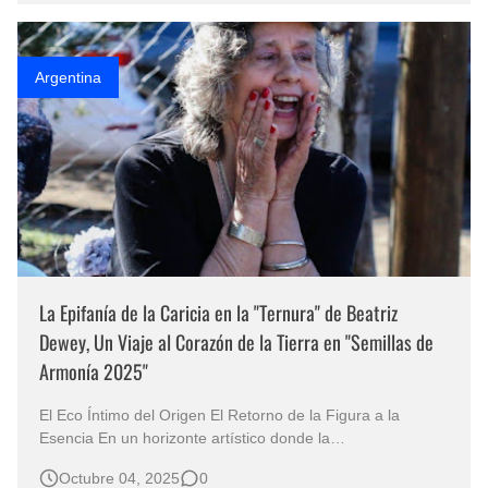
organizado por Arte Sin Fron…
Argentina
La Epifanía de la Caricia en la "Ternura" de Beatriz
Dewey, Un Viaje al Corazón de la Tierra en "Semillas de
Armonía 2025"
El Eco Íntimo del Origen El Retorno de la Figura a la
Esencia En un horizonte artístico donde la
conceptualización a menudo se antepone al sentimiento, la
Octubre 04, 2025
0
obra de la artista visual Beatriz Dewey, consagrada pintora