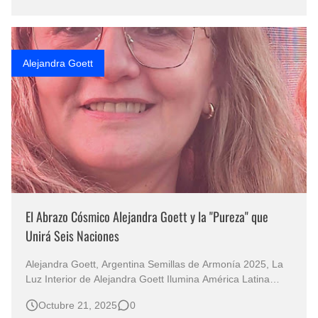
contemporánea, cuya pasión por el arte comenzó en el
año 2006. Ini…
Alejandra Goett
El Abrazo Cósmico Alejandra Goett y la "Pureza" que
Unirá Seis Naciones
Alejandra Goett, Argentina Semillas de Armonía 2025, La
Luz Interior de Alejandra Goett Ilumina América Latina
Pureza: El Refugio del Color en la Gira Internacional de
Octubre 21, 2025
0
Arte En un mundo que a menudo se define por sus