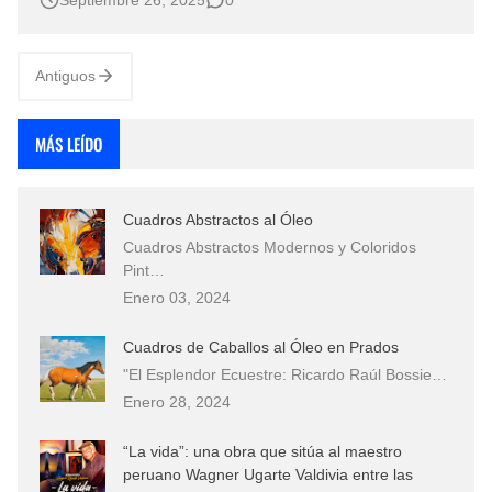
Pamela Scarlett Orellana Parada, Embajadora de las
Tradiciones Australes en la Exposición "Semillas de
Armoní…
Antiguos
MÁS LEÍDO
Cuadros Abstractos al Óleo
Cuadros Abstractos Modernos y Coloridos
Pint…
Enero 03, 2024
Cuadros de Caballos al Óleo en Prados
"El Esplendor Ecuestre: Ricardo Raúl Bossie…
Enero 28, 2024
“La vida”: una obra que sitúa al maestro
peruano Wagner Ugarte Valdivia entre las