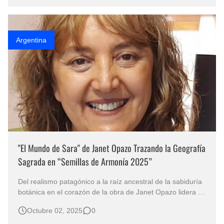
expresión más pura, se convierte en un testigo d…
Argentina
"El Mundo de Sara" de Janet Opazo Trazando la Geografía
Sagrada en “Semillas de Armonía 2025”
Del realismo patagónico a la raíz ancestral de la sabiduría
botánica en el corazón de la obra de Janet Opazo lidera un
canto de armonía entre mujeres y plantas. La Revelación
Octubre 02, 2025
0
del Lienzo: Una Metáfora de Curación Inicia su Gira
Continental, Firmada por la Maestría de Janet Opazo. El