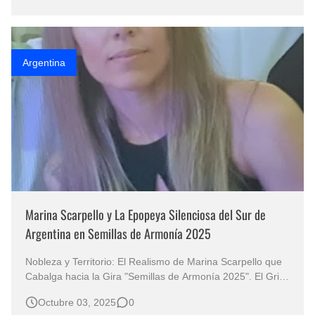
de Argentina, irrumpe con la fuerza prístina de lo auténtico.
Su más reciente ól…
Argentina
Marina Scarpello y La Epopeya Silenciosa del Sur de
Argentina en Semillas de Armonía 2025
Nobleza y Territorio: El Realismo de Marina Scarpello que
Cabalga hacia la Gira "Semillas de Armonía 2025". El Grito
Silencioso en "Juntos en el Camino" de Marina Scarpello y
Octubre 03, 2025
0
el Realismo Dinámico de la Patagonia El arte, en su