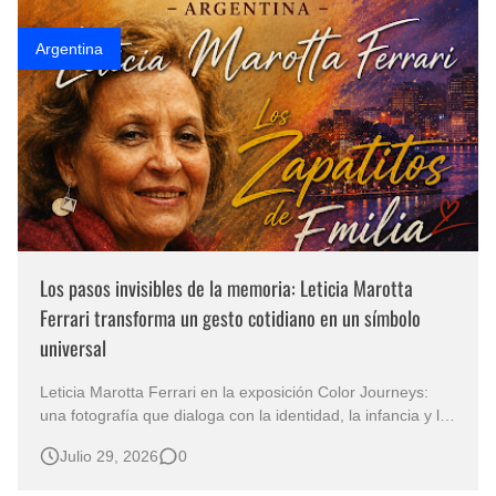
Argentina
Los pasos invisibles de la memoria: Leticia Marotta
Ferrari transforma un gesto cotidiano en un símbolo
universal
Leticia Marotta Ferrari en la exposición Color Journeys:
una fotografía que dialoga con la identidad, la infancia y la
esperanza “Los Zapatitos de Emilia” Cuando unos
Julio 29, 2026
0
pequeños zapatos cuentan la historia de un continente
Hay obras que conmueven por lo que muestran y otras