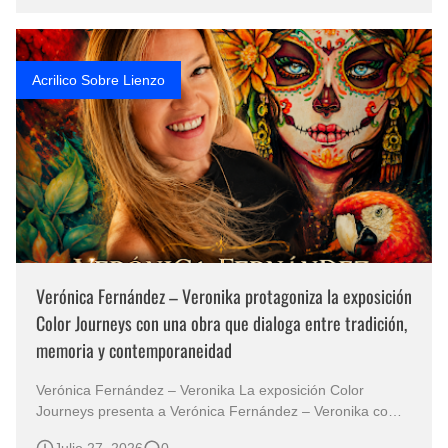
el estruendo del color o la espectacularidad de la
composición. Prefieren …
Acrilico Sobre Lienzo
Verónica Fernández – Veronika protagoniza la exposición
Color Journeys con una obra que dialoga entre tradición,
memoria y contemporaneidad
Verónica Fernández – Veronika La exposición Color
Journeys presenta a Verónica Fernández – Veronika como
una de las voces latinoamericanas representativas del arte
Julio 27, 2026
0