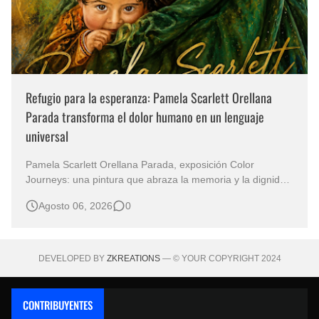
Refugio para la esperanza: Pamela Scarlett Orellana
Parada transforma el dolor humano en un lenguaje
universal
Pamela Scarlett Orellana Parada, exposición Color
Journeys: una pintura que abraza la memoria y la dignidad
La primera mirada basta para comprender que algunas
Agosto 06, 2026
0
obras no necesitan levantar la voz para permanecer en la
memoria. "Refuge in Your Mantle", de la artista Pamela
Scarlett Orella…
DEVELOPED BY
ZKREATIONS
— © YOUR COPYRIGHT 2024
CONTRIBUYENTES