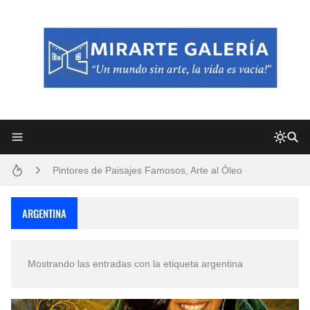
Frutas y Flores Para Colorear Imágenes
Pintores de Paisajes Famosos, Arte al Óleo
Dibujos para Colorear, una Actividad Divertida para Niños y Niñas
Dibujos Fáciles Para Pintar con Acrílico (Minimalismo Artístico)
ARGENTINA
Convocatoria exposición itinerante "SEMILLAS DE ARMONÍA 2025"
Mostrando las entradas con la etiqueta
argentina
San Valentín Dibujos a Lápiz del 14 de Febrero
Rostros Bellos, La Perfección del Dibujo A Lápiz, Biryulina Vita