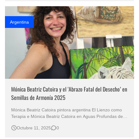
convierte …
Argentina
Mónica Beatriz Catoira y el ‘Abrazo Fatal del Desecho’ en
Semillas de Armonía 2025
Mónica Beatriz Catoira pintora argentina El Lienzo como
Terapia e Mónica Beatriz Catoira en Aguas Profundas de
Conciencia y Dolor La Paradoja de la Vida Marina:
Octubre 11, 2025
0
"Cuando el Plástico se Vuelve Abrazo Fatal" en Semillas de
Armonía 2025. La artista visual argentina Mónica Beatriz