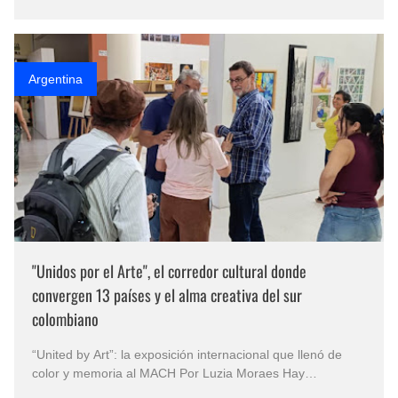
una niña que descubre que un lápiz puede convertirse en
un puente ha…
Argentina
"Unidos por el Arte", el corredor cultural donde
convergen 13 países y el alma creativa del sur
colombiano
“United by Art”: la exposición internacional que llenó de
color y memoria al MACH Por Luzia Moraes Hay
exposiciones que simplemente se observan y otras, en