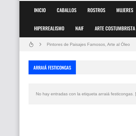
INICIO
CABALLOS
ROSTROS
MUJERES
HIPERREALISMO
NAIF
ARTE COSTUMBRISTA
Frutas y Flores Para Colorear Imágenes
Pintores de Paisajes Famosos, Arte al Óleo
Dibujos para Colorear, una Actividad Divertida
ARRAIÁ FESTICONGAS
Dibujos Fáciles Para Pintar con Acrílico (Minim
Convocatoria exposición itinerante "SEMILL
No hay entradas con la etiqueta
arraiá festicongas
.
San Valentín Dibujos a Lápiz del 14 de Febrer
Rostros Bellos, La Perfección del Dibujo A Lápiz
Fotos Artísticas de las Actrices de Hollywood