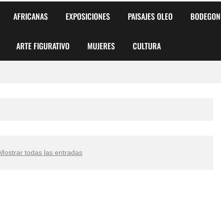
AFRICANAS
EXPOSICIONES
PAISAJES OLEO
BODEGON
ARTE FIGURATIVO
MUJERES
CULTURA
 para Niños y Niñas
alismo Artístico)
AS DE ARMONÍA 2025"
Mostrar todas las entradas
o
, Biryulina Vita
 Más Bellas del Mundo