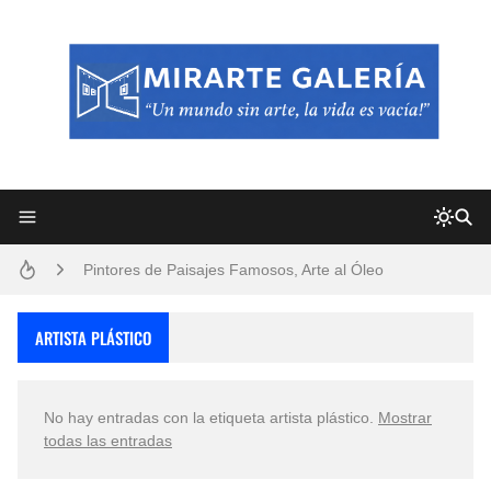
Frutas y Flores Para Colorear Imágenes
Pintores de Paisajes Famosos, Arte al Óleo
Dibujos para Colorear, una Actividad Divertida para Niños y Niñas
ARTISTA PLÁSTICO
Dibujos Fáciles Para Pintar con Acrílico (Minimalismo Artístico)
No hay entradas con la etiqueta
artista plástico
.
Mostrar
Convocatoria exposición itinerante "SEMILLAS DE ARMONÍA 2025"
todas las entradas
San Valentín Dibujos a Lápiz del 14 de Febrero