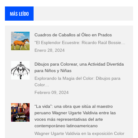
Rostros Bellos, La Perfección del Dibujo A Lápiz, Biryulina Vita
MÁS LEÍDO
Fotos Artísticas de las Actrices de Hollywood Más Bellas del Mundo
Cuadros de Caballos al Óleo en Prados
Que significan los cuadros de negras africanas?
"El Esplendor Ecuestre: Ricardo Raúl Bossie…
Enero 28, 2024
El mundo del arte en pintura surrealista
Dibujos para Colorear, una Actividad Divertida
para Niños y Niñas
Explorando la Magia del Color: Dibujos para
Color…
Febrero 09, 2024
“La vida”: una obra que sitúa al maestro
peruano Wagner Ugarte Valdivia entre las
voces más representativas del arte
contemporáneo latinoamericano
Wagner Ugarte Valdivia en la exposición Color