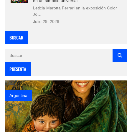
en un símbolo universal
Leticia Marotta Ferrari en la exposición Color
Jo…
Julio 29, 2026
BUSCAR
PRESENTA
Argentina