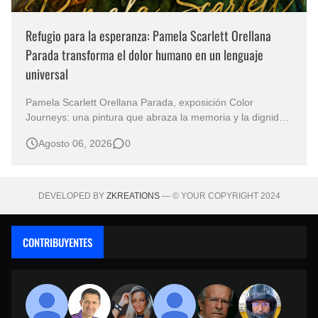
Refugio para la esperanza: Pamela Scarlett Orellana
Parada transforma el dolor humano en un lenguaje
universal
Pamela Scarlett Orellana Parada, exposición Color
Journeys: una pintura que abraza la memoria y la dignidad
La primera mirada basta para comprender que algunas
Agosto 06, 2026
0
obras no necesitan levantar la voz para permanecer en la
memoria. "Refuge in Your Mantle", de la artista Pamela
Scarlett Orella…
DEVELOPED BY
ZKREATIONS
— © YOUR COPYRIGHT 2024
CONTRIBUYENTES