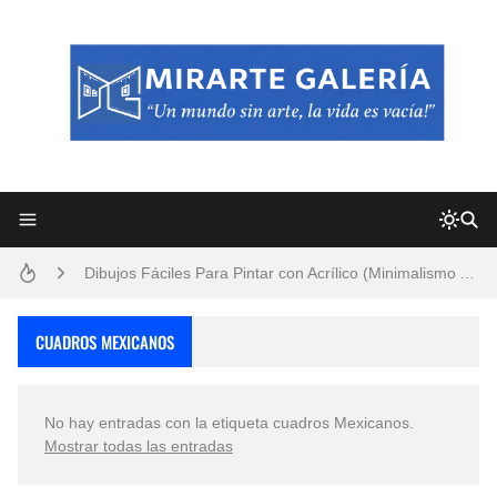
Frutas y Flores Para Colorear Imágenes
Pintores de Paisajes Famosos, Arte al Óleo
Dibujos para Colorear, una Actividad Divertida para Niños y Niñas
Dibujos Fáciles Para Pintar con Acrílico (Minimalismo Artístico)
Convocatoria exposición itinerante "SEMILLAS DE ARMONÍA 2025"
CUADROS MEXICANOS
San Valentín Dibujos a Lápiz del 14 de Febrero
No hay entradas con la etiqueta
cuadros Mexicanos
.
Rostros Bellos, La Perfección del Dibujo A Lápiz, Biryulina Vita
Mostrar todas las entradas
Fotos Artísticas de las Actrices de Hollywood Más Bellas del Mundo