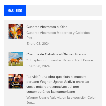
Que significan los cuadros de negras africanas?
MÁS LEÍDO
El mundo del arte en pintura surrealista
Cuadros Abstractos al Óleo
Cuadros Abstractos Modernos y Coloridos
Pint…
Enero 03, 2024
Cuadros de Caballos al Óleo en Prados
"El Esplendor Ecuestre: Ricardo Raúl Bossie…
Enero 28, 2024
“La vida”: una obra que sitúa al maestro
peruano Wagner Ugarte Valdivia entre las
voces más representativas del arte
contemporáneo latinoamericano
Wagner Ugarte Valdivia en la exposición Color
Jou…