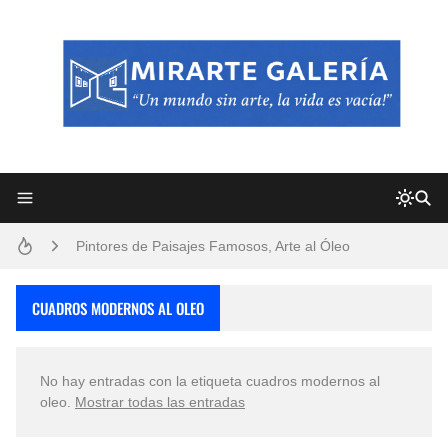
Frutas y Flores Para Colorear Imágenes
Pintores de Paisajes Famosos, Arte al Óleo
Dibujos para Colorear, una Actividad Divertida para Niños y Niñas
CUADROS MODERNOS AL OLEO
Dibujos Fáciles Para Pintar con Acrílico (Minimalismo Artístico)
No hay entradas con la etiqueta
cuadros modernos al
Convocatoria exposición itinerante "SEMILLAS DE ARMONÍA 2025"
oleo
.
Mostrar todas las entradas
San Valentín Dibujos a Lápiz del 14 de Febrero