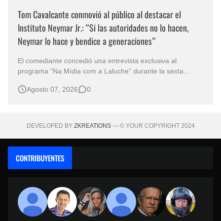
Tom Cavalcante conmovió al público al destacar el
Instituto Neymar Jr.: “Si las autoridades no lo hacen,
Neymar lo hace y bendice a generaciones”
El comediante concedió una entrevista exclusiva al
programa “Na Mídia com a Laluche” durante la sexta
edición de la Subasta del Instituto Neymar Jr., uno de los
Agosto 07, 2026
0
eventos benéficos más importantes de Brasil. En medio del
glamour de la sexta edición de la Subasta del Instituto
Neymar Jr., considerad…
DEVELOPED BY
ZKREATIONS
— © YOUR COPYRIGHT 2024
CONTRIBUYENTES