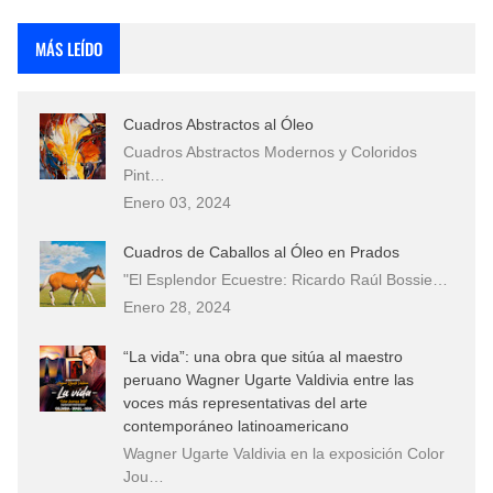
Rostros Bellos, La Perfección del Dibujo A Lápiz, Biryulina Vita
MÁS LEÍDO
Fotos Artísticas de las Actrices de Hollywood Más Bellas del Mundo
Cuadros Abstractos al Óleo
Que significan los cuadros de negras africanas?
Cuadros Abstractos Modernos y Coloridos
Pint…
El mundo del arte en pintura surrealista
Enero 03, 2024
Cuadros de Caballos al Óleo en Prados
"El Esplendor Ecuestre: Ricardo Raúl Bossie…
Enero 28, 2024
“La vida”: una obra que sitúa al maestro
peruano Wagner Ugarte Valdivia entre las
voces más representativas del arte
contemporáneo latinoamericano
Wagner Ugarte Valdivia en la exposición Color
Jou…