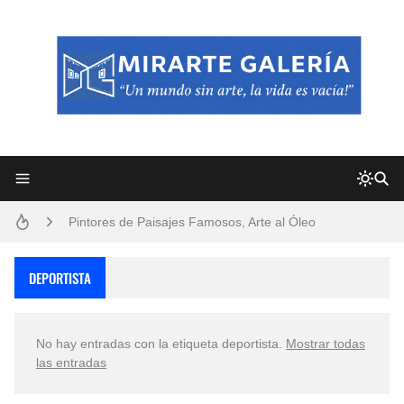
Frutas y Flores Para Colorear Imágenes
Pintores de Paisajes Famosos, Arte al Óleo
Dibujos para Colorear, una Actividad Divertida para Niños y Niñas
DEPORTISTA
Dibujos Fáciles Para Pintar con Acrílico (Minimalismo Artístico)
No hay entradas con la etiqueta
deportista
.
Mostrar todas
Convocatoria exposición itinerante "SEMILLAS DE ARMONÍA 2025"
las entradas
San Valentín Dibujos a Lápiz del 14 de Febrero