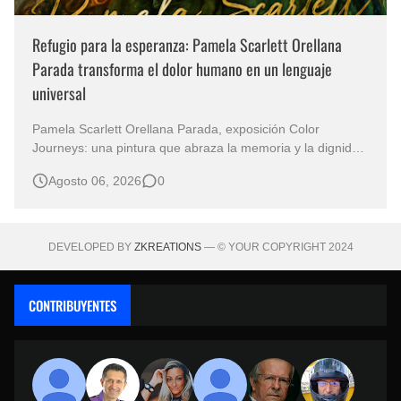
Refugio para la esperanza: Pamela Scarlett Orellana
Parada transforma el dolor humano en un lenguaje
universal
Pamela Scarlett Orellana Parada, exposición Color
Journeys: una pintura que abraza la memoria y la dignidad
La primera mirada basta para comprender que algunas
Agosto 06, 2026
0
obras no necesitan levantar la voz para permanecer en la
memoria. "Refuge in Your Mantle", de la artista Pamela
Scarlett Orella…
DEVELOPED BY
ZKREATIONS
— © YOUR COPYRIGHT 2024
CONTRIBUYENTES