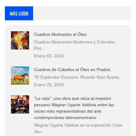
Rostros Bellos, La Perfección del Dibujo A Lápiz, Biryulina Vita
MÁS LEÍDO
Fotos Artísticas de las Actrices de Hollywood Más Bellas del Mundo
Cuadros Abstractos al Óleo
Que significan los cuadros de negras africanas?
Cuadros Abstractos Modernos y Coloridos
Pint…
El mundo del arte en pintura surrealista
Enero 03, 2024
Cuadros de Caballos al Óleo en Prados
"El Esplendor Ecuestre: Ricardo Raúl Bossie…
Enero 28, 2024
“La vida”: una obra que sitúa al maestro
peruano Wagner Ugarte Valdivia entre las
voces más representativas del arte
contemporáneo latinoamericano
Wagner Ugarte Valdivia en la exposición Color
Jou…