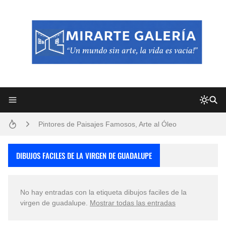
Frutas y Flores Para Colorear Imágenes
Pintores de Paisajes Famosos, Arte al Óleo
Dibujos para Colorear, una Actividad Divertida para Niños y Niñas
DIBUJOS FACILES DE LA VIRGEN DE GUADALUPE
Dibujos Fáciles Para Pintar con Acrílico (Minimalismo Artístico)
No hay entradas con la etiqueta
dibujos faciles de la
Convocatoria exposición itinerante "SEMILLAS DE ARMONÍA 2025"
virgen de guadalupe
.
Mostrar todas las entradas
San Valentín Dibujos a Lápiz del 14 de Febrero