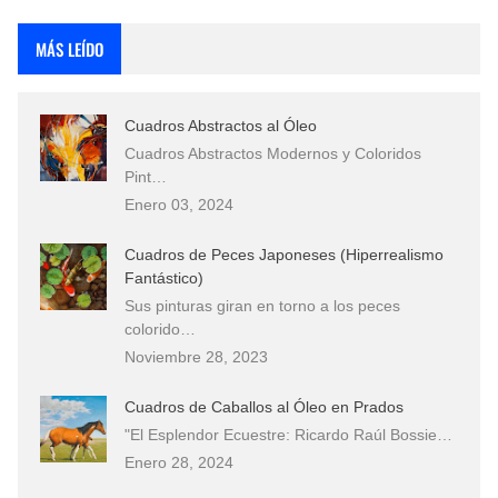
Rostros Bellos, La Perfección del Dibujo A Lápiz, Biryulina Vita
MÁS LEÍDO
Fotos Artísticas de las Actrices de Hollywood Más Bellas del Mundo
Cuadros Abstractos al Óleo
Que significan los cuadros de negras africanas?
Cuadros Abstractos Modernos y Coloridos
Pint…
El mundo del arte en pintura surrealista
Enero 03, 2024
Cuadros de Peces Japoneses (Hiperrealismo
Fantástico)
Sus pinturas giran en torno a los peces
colorido…
Noviembre 28, 2023
Cuadros de Caballos al Óleo en Prados
"El Esplendor Ecuestre: Ricardo Raúl Bossie…
Enero 28, 2024