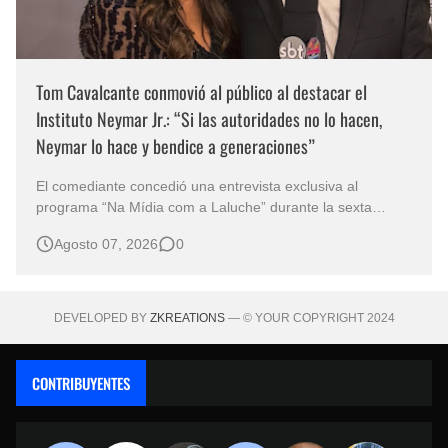
Tom Cavalcante conmovió al público al destacar el
Instituto Neymar Jr.: “Si las autoridades no lo hacen,
Neymar lo hace y bendice a generaciones”
El comediante concedió una entrevista exclusiva al
programa “Na Mídia com a Laluche” durante la sexta
edición de la Subasta del Instituto Neymar Jr., uno de los
Agosto 07, 2026
0
eventos benéficos más importantes de Brasil. En medio del
glamour de la sexta edición de la Subasta del Instituto
Neymar Jr., considerad…
DEVELOPED BY
ZKREATIONS
— © YOUR COPYRIGHT 2024
CONTRIBUYENTES