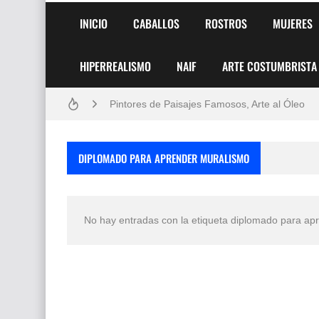
INICIO
CABALLOS
ROSTROS
MUJERES
HIPERREALISMO
NAIF
ARTE COSTUMBRISTA
Frutas y Flores Para Colorear Imágenes
Pintores de Paisajes Famosos, Arte al Óleo
Dibujos para Colorear, una Actividad Divertida
DIPLOMADO PARA APRENDER MURALISMO
Dibujos Fáciles Para Pintar con Acrílico (Minim
Convocatoria exposición itinerante "SEMILL
No hay entradas con la etiqueta
diplomado para ap
San Valentín Dibujos a Lápiz del 14 de Febrer
Rostros Bellos, La Perfección del Dibujo A Lápiz
Fotos Artísticas de las Actrices de Hollywood