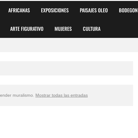
AFRICANAS
EXPOSICIONES
PAISAJES OLEO
BODEGON
ARTE FIGURATIVO
MUJERES
CULTURA
 para Niños y Niñas
alismo Artístico)
AS DE ARMONÍA 2025"
render muralismo
.
Mostrar todas las entradas
o
, Biryulina Vita
 Más Bellas del Mundo