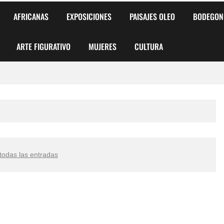
AFRICANAS
EXPOSICIONES
PAISAJES OLEO
BODEGON
ARTE FIGURATIVO
MUJERES
CULTURA
 para Niños y Niñas
alismo Artístico)
AS DE ARMONÍA 2025"
todas las entradas
o
, Biryulina Vita
 Más Bellas del Mundo