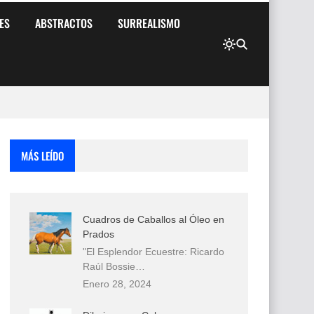
ES
ABSTRACTOS
SURREALISMO
MÁS LEÍDO
Cuadros de Caballos al Óleo en
Prados
"El Esplendor Ecuestre: Ricardo
Raúl Bossie…
Enero 28, 2024