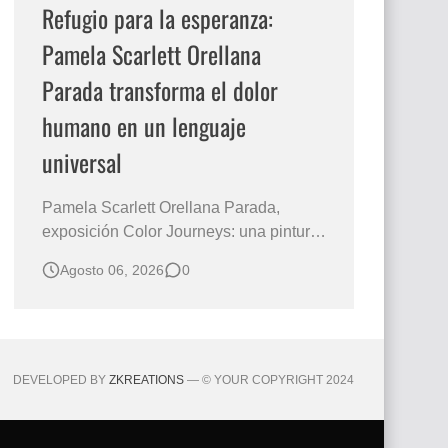
Refugio para la esperanza:
Pamela Scarlett Orellana
Parada transforma el dolor
humano en un lenguaje
universal
Pamela Scarlett Orellana Parada,
exposición Color Journeys: una pintura
que abraza la memoria y la dignidad La
Agosto 06, 2026
0
primera mirada basta para comprender
que algunas obras no necesitan
levantar la voz para permanecer en la
memoria. "Refuge in Your Mantle", de la
artista Pamela Scarlett Orella…
DEVELOPED BY
ZKREATIONS
— © YOUR COPYRIGHT 2024