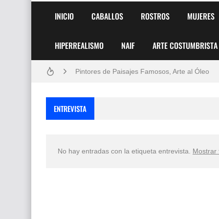
INICIO
CABALLOS
ROSTROS
MUJERES
HIPERREALISMO
NAIF
ARTE COSTUMBRISTA
Frutas y Flores Para Colorear Imágenes
Pintores de Paisajes Famosos, Arte al Óleo
Dibujos para Colorear, una Actividad Divertida
ENTREVISTA
Dibujos Fáciles Para Pintar con Acrílico (Minim
Convocatoria exposición itinerante "SEMILL
No hay entradas con la etiqueta
entrevista
.
Mostrar 
San Valentín Dibujos a Lápiz del 14 de Febrer
Rostros Bellos, La Perfección del Dibujo A Lápiz
Fotos Artísticas de las Actrices de Hollywood