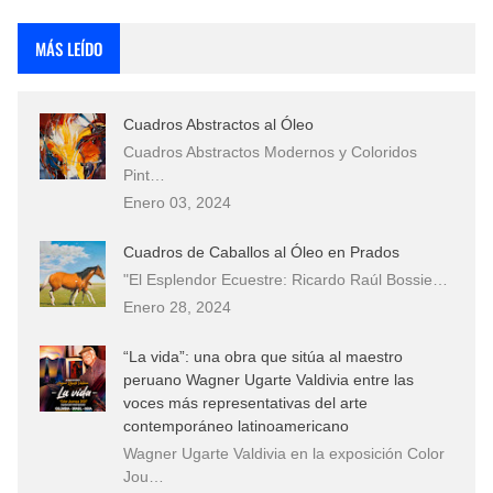
Rostros Bellos, La Perfección del Dibujo A Lápiz, Biryulina Vita
MÁS LEÍDO
Fotos Artísticas de las Actrices de Hollywood Más Bellas del Mundo
Cuadros Abstractos al Óleo
Que significan los cuadros de negras africanas?
Cuadros Abstractos Modernos y Coloridos
Pint…
El mundo del arte en pintura surrealista
Enero 03, 2024
Cuadros de Caballos al Óleo en Prados
"El Esplendor Ecuestre: Ricardo Raúl Bossie…
Enero 28, 2024
“La vida”: una obra que sitúa al maestro
peruano Wagner Ugarte Valdivia entre las
voces más representativas del arte
contemporáneo latinoamericano
Wagner Ugarte Valdivia en la exposición Color
Jou…