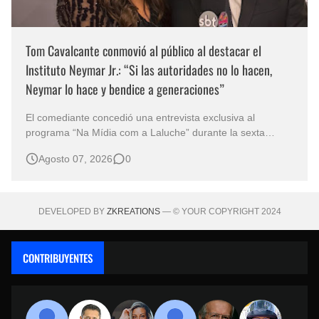
Tom Cavalcante conmovió al público al destacar el
Instituto Neymar Jr.: “Si las autoridades no lo hacen,
Neymar lo hace y bendice a generaciones”
El comediante concedió una entrevista exclusiva al
programa “Na Mídia com a Laluche” durante la sexta
edición de la Subasta del Instituto Neymar Jr., uno de los
Agosto 07, 2026
0
eventos benéficos más importantes de Brasil. En medio del
glamour de la sexta edición de la Subasta del Instituto
Neymar Jr., considerad…
DEVELOPED BY
ZKREATIONS
— © YOUR COPYRIGHT 2024
CONTRIBUYENTES