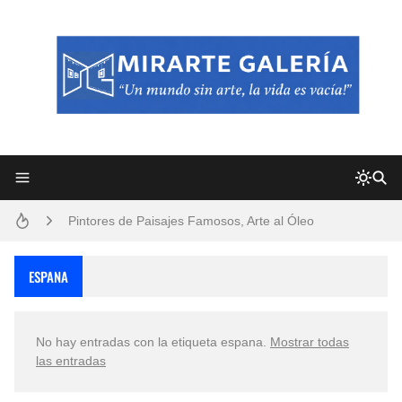
Frutas y Flores Para Colorear Imágenes
Pintores de Paisajes Famosos, Arte al Óleo
Dibujos para Colorear, una Actividad Divertida para Niños y Niñas
ESPANA
Dibujos Fáciles Para Pintar con Acrílico (Minimalismo Artístico)
No hay entradas con la etiqueta
espana
.
Mostrar todas
Convocatoria exposición itinerante "SEMILLAS DE ARMONÍA 2025"
las entradas
San Valentín Dibujos a Lápiz del 14 de Febrero