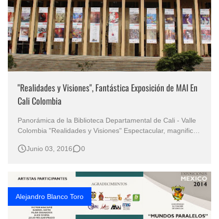
"Realidades y Visiones", Fantástica Exposición de MAI En
Cali Colombia
Panorámica de la Biblioteca Departamental de Cali - Valle
Colombia "Realidades y Visiones" Espectacular, magnifica,
sin precedentes en el ámbito cultural y artístico lo que se
Junio 03, 2016
0
vivió en la capital valluna , a través de la muestra colectiva
" Realidades y Visiones " de l…
Alejandro Blanco Toro