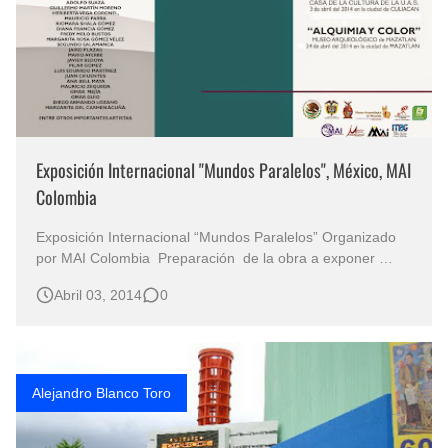
Exposición Internacional "Mundos Paralelos", México, MAI
Colombia
Exposición Internacional “Mundos Paralelos” Organizado
por MAI Colombia Preparación de la obra a exponer
Casa de La Cultura de La Universidad Autónoma de
Abril 03, 2014
0
Sinaloa, Culiacán México 03 de Abril de 2014
Agradecimientos especiales a las directivas de la
Universidad Autónoma de Sinaloa con sede …
Alejandro Blanco Toro