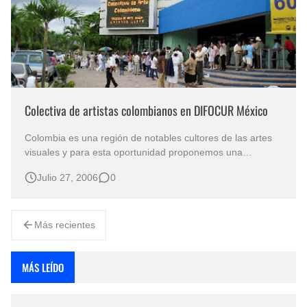
Colectiva de artistas colombianos en DIFOCUR México
Colombia es una región de notables cultores de las artes
visuales y para esta oportunidad proponemos una
cuidadosa selección en la “Colectiva de Artistas
Julio 27, 2006
0
Colombianos”, que DIFOCUR trae para la ocasión donde
todos y cada uno de los visitantes pueden apreciar la
variada colección de obras represent…
Más recientes
MÁS LEÍDO