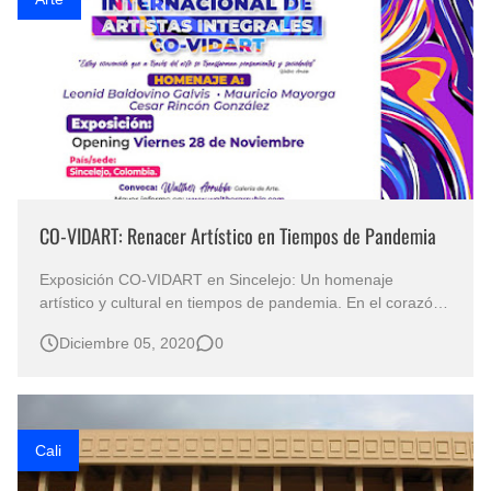
CO-VIDART: Renacer Artístico en Tiempos de Pandemia
Exposición CO-VIDART en Sincelejo: Un homenaje
artístico y cultural en tiempos de pandemia. En el corazón
vibrante de Sincelejo, Colombia, nació una exposición que
Diciembre 05, 2020
0
resonó con la esencia misma de la resiliencia humana.
CO-VIDART, la exposición internacional de artistas
integrales, que además de …
Cali