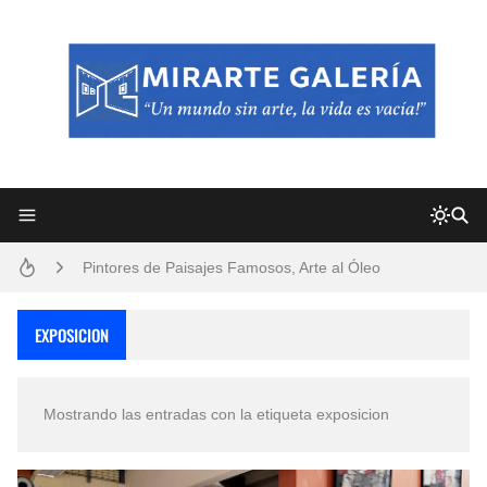
Frutas y Flores Para Colorear Imágenes
Pintores de Paisajes Famosos, Arte al Óleo
Dibujos para Colorear, una Actividad Divertida para Niños y Niñas
EXPOSICION
Dibujos Fáciles Para Pintar con Acrílico (Minimalismo Artístico)
Mostrando las entradas con la etiqueta
exposicion
Convocatoria exposición itinerante "SEMILLAS DE ARMONÍA 2025"
San Valentín Dibujos a Lápiz del 14 de Febrero