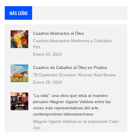
Rostros Bellos, La Perfección del Dibujo A Lápiz, Biryulina Vita
MÁS LEÍDO
Fotos Artísticas de las Actrices de Hollywood Más Bellas del Mundo
Cuadros Abstractos al Óleo
Que significan los cuadros de negras africanas?
Cuadros Abstractos Modernos y Coloridos
Pint…
El mundo del arte en pintura surrealista
Enero 03, 2024
Cuadros de Caballos al Óleo en Prados
"El Esplendor Ecuestre: Ricardo Raúl Bossie…
Enero 28, 2024
“La vida”: una obra que sitúa al maestro
peruano Wagner Ugarte Valdivia entre las
voces más representativas del arte
contemporáneo latinoamericano
Wagner Ugarte Valdivia en la exposición Color
Jou…