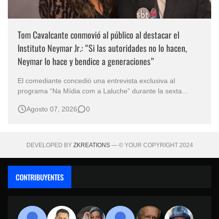
Tom Cavalcante conmovió al público al destacar el
Instituto Neymar Jr.: “Si las autoridades no lo hacen,
Neymar lo hace y bendice a generaciones”
El comediante concedió una entrevista exclusiva al
programa “Na Mídia com a Laluche” durante la sexta
edición de la Subasta del Instituto Neymar Jr., uno de los
Agosto 07, 2026
0
eventos benéficos más importantes de Brasil. En medio del
glamour de la sexta edición de la Subasta del Instituto
Neymar Jr., considerad…
DEVELOPED BY
ZKREATIONS
— © YOUR COPYRIGHT 2024
CONTRIBUYENTES