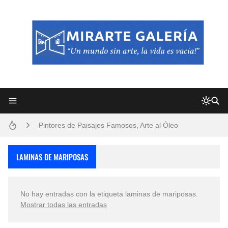
Frutas y Flores Para Colorear Imágenes
Pintores de Paisajes Famosos, Arte al Óleo
Dibujos para Colorear, una Actividad Divertida para Niños y Niñas
LAMINAS DE MARIPOSAS
Dibujos Fáciles Para Pintar con Acrílico (Minimalismo Artístico)
No hay entradas con la etiqueta
laminas de mariposas
.
Convocatoria exposición itinerante "SEMILLAS DE ARMONÍA 2025"
Mostrar todas las entradas
San Valentín Dibujos a Lápiz del 14 de Febrero