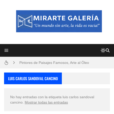
Frutas y Flores Para Colorear Imágenes
Pintores de Paisajes Famosos, Arte al Óleo
Dibujos para Colorear, una Actividad Divertida para Niños y Niñas
LUIS CARLOS SANDOVAL CANCINO
Dibujos Fáciles Para Pintar con Acrílico (Minimalismo Artístico)
No hay entradas con la etiqueta
luis carlos sandoval
Convocatoria exposición itinerante "SEMILLAS DE ARMONÍA 2025"
cancino
.
Mostrar todas las entradas
San Valentín Dibujos a Lápiz del 14 de Febrero