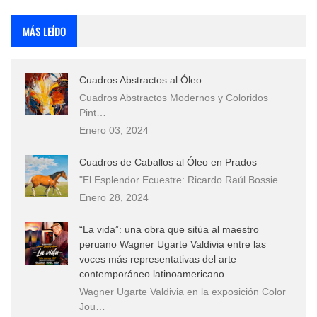
Rostros Bellos, La Perfección del Dibujo A Lápiz, Biryulina Vita
MÁS LEÍDO
Fotos Artísticas de las Actrices de Hollywood Más Bellas del Mundo
Cuadros Abstractos al Óleo
Que significan los cuadros de negras africanas?
Cuadros Abstractos Modernos y Coloridos
Pint…
El mundo del arte en pintura surrealista
Enero 03, 2024
Cuadros de Caballos al Óleo en Prados
"El Esplendor Ecuestre: Ricardo Raúl Bossie…
Enero 28, 2024
“La vida”: una obra que sitúa al maestro
peruano Wagner Ugarte Valdivia entre las
voces más representativas del arte
contemporáneo latinoamericano
Wagner Ugarte Valdivia en la exposición Color
Jou…