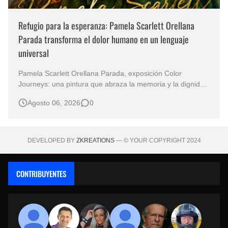
Refugio para la esperanza: Pamela Scarlett Orellana
Parada transforma el dolor humano en un lenguaje
universal
Pamela Scarlett Orellana Parada, exposición Color
Journeys: una pintura que abraza la memoria y la dignidad
La primera mirada basta para comprender que algunas
Agosto 06, 2026
0
obras no necesitan levantar la voz para permanecer en la
memoria. "Refuge in Your Mantle", de la artista Pamela
Scarlett Orella…
DEVELOPED BY
ZKREATIONS
— © YOUR COPYRIGHT 2024
CONTRIBUYENTES