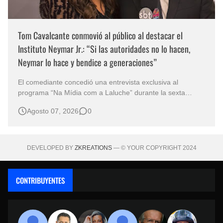
Tom Cavalcante conmovió al público al destacar el
Instituto Neymar Jr.: “Si las autoridades no lo hacen,
Neymar lo hace y bendice a generaciones”
El comediante concedió una entrevista exclusiva al
programa “Na Mídia com a Laluche” durante la sexta
edición de la Subasta del Instituto Neymar Jr., uno de los
Agosto 07, 2026
0
eventos benéficos más importantes de Brasil. En medio del
glamour de la sexta edición de la Subasta del Instituto
Neymar Jr., considerad…
DEVELOPED BY
ZKREATIONS
— © YOUR COPYRIGHT 2024
CONTRIBUYENTES