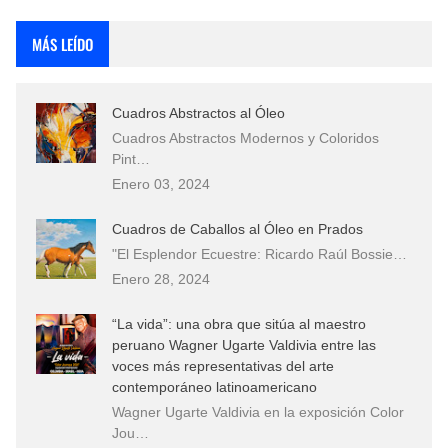
Fotos Artísticas de las Actrices de Hollywood Más Bellas del Mundo
MÁS LEÍDO
Que significan los cuadros de negras africanas?
Cuadros Abstractos al Óleo
El mundo del arte en pintura surrealista
Cuadros Abstractos Modernos y Coloridos
Pint…
Enero 03, 2024
Cuadros de Caballos al Óleo en Prados
"El Esplendor Ecuestre: Ricardo Raúl Bossie…
Enero 28, 2024
“La vida”: una obra que sitúa al maestro
peruano Wagner Ugarte Valdivia entre las
voces más representativas del arte
contemporáneo latinoamericano
Wagner Ugarte Valdivia en la exposición Color
Jou…