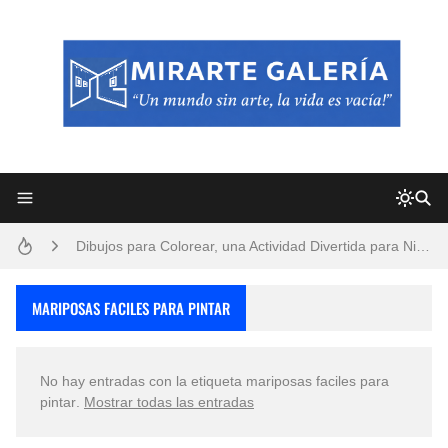
Frutas y Flores Para Colorear Imágenes
Pintores de Paisajes Famosos, Arte al Óleo
Dibujos para Colorear, una Actividad Divertida para Niños y Niñas
Dibujos Fáciles Para Pintar con Acrílico (Minimalismo Artístico)
MARIPOSAS FACILES PARA PINTAR
Convocatoria exposición itinerante "SEMILLAS DE ARMONÍA 2025"
No hay entradas con la etiqueta
mariposas faciles para
San Valentín Dibujos a Lápiz del 14 de Febrero
pintar
.
Mostrar todas las entradas
Rostros Bellos, La Perfección del Dibujo A Lápiz, Biryulina Vita