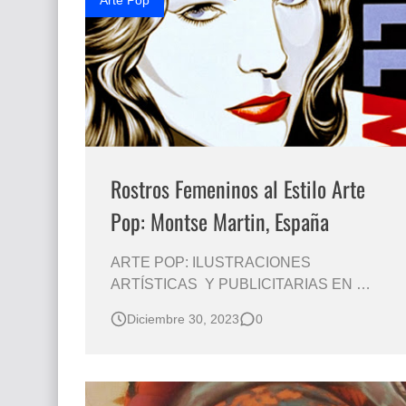
Arte Pop
Rostros Femeninos al Estilo Arte
Pop: Montse Martin, España
ARTE POP: ILUSTRACIONES
ARTÍSTICAS Y PUBLICITARIAS EN
ACRÍLICO Montse Martín , 1974 Acrílico
Diciembre 30, 2023
0
(Lleida - España) Rostros de Mujeres
Modernas Pinturas en Acrílico Retratos Art
Pop Mujeres Pinturas de Arte Pop del Siglo
21 Artistas de Arte Pop Montse Martín,