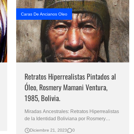
Cuadros Realistas de Mujeres Pintados al
Pastel Sobre…
Caras De Ancianos Oleo
Retratos Hiperrealistas Pintados al
Óleo, Rosmery Mamani Ventura,
1985, Bolivia.
Miradas Ancestrales: Retratos Hiperrealistas
de la Identidad Boliviana por Rosmery
Mamani Ventura Retratos. Cuadro
Diciembre 21, 2023
0
Hiperealistas de la Artista Boliviana