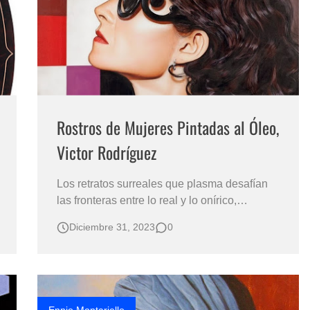
s?
Rostros de Mujeres Pintadas al Óleo,
Victor Rodríguez
Los retratos surreales que plasma desafían
las fronteras entre lo real y lo onírico,
fusionando realidades para llevar al
Diciembre 31, 2023
0
espectador a un viaje sensorial. Pintura
Artística de Víctor Rodríguez: Rostros
Femeninos Pintados al Óleo Cuadros y
Retratos de Rostros de Mujeres Jóvenes y
Bellas Ret…