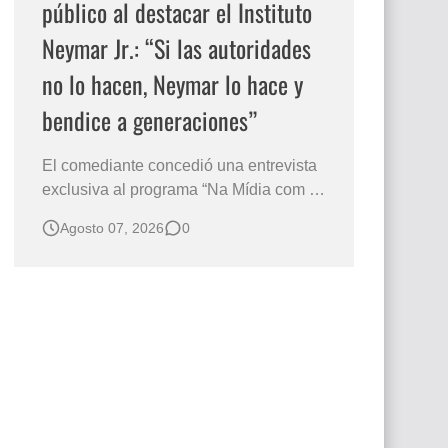
público al destacar el Instituto
Neymar Jr.: “Si las autoridades
no lo hacen, Neymar lo hace y
bendice a generaciones”
El comediante concedió una entrevista
exclusiva al programa “Na Mídia com a
Laluche” durante la sexta edición de la
Agosto 07, 2026
0
Subasta del Instituto Neymar Jr., uno de
los eventos benéficos más importantes
de Brasil. En medio del glamour de la
sexta edición de la Subasta del Instituto
Neymar Jr., considerad…