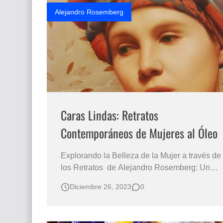
nacida en 1974 en Lleid…
Alejandro Rosemberg
Caras Lindas: Retratos
Contemporáneos de Mujeres al Óleo
Explorando la Belleza de la Mujer a través de
los Retratos de Alejandro Rosemberg: Un
Espejo del Alma Femenina ROSTROS DE
Diciembre 26, 2023
0
PRECIOSAS MUJERES PINTADAS AL
ÓLEO SOBRE LIENZO Retratista Argentino:
Alejandro Rosemberg, Nació en 1981