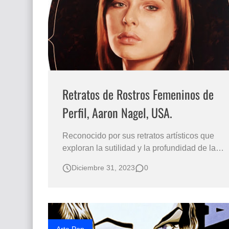
Que significan los cuadros de negras africana
El mundo del arte en pintura surrealista
Retratos de Rostros Femeninos de
Perfil, Aaron Nagel, USA.
Reconocido por sus retratos artísticos que
exploran la sutilidad y la profundidad de las
mujeres norteamericanas en sus perfiles y
Diciembre 31, 2023
0
ángulos, destacando la belleza caucásica y
original de cada rostro. Rostros de Mujeres
de Perfil Retratos de hermosas Chicas de
Perfil y ¾ de Perfil Oleos Sobre L…