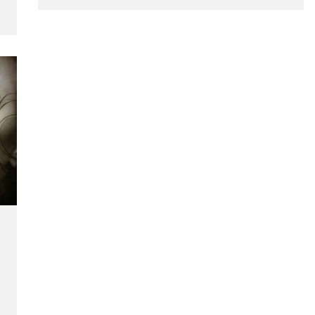
pequeños hijos, obras enternecedoras
realizadas por grandes artistas plásticos.
Pinturas Maternales donde el Amor y el
Cariño es el Tema Central …