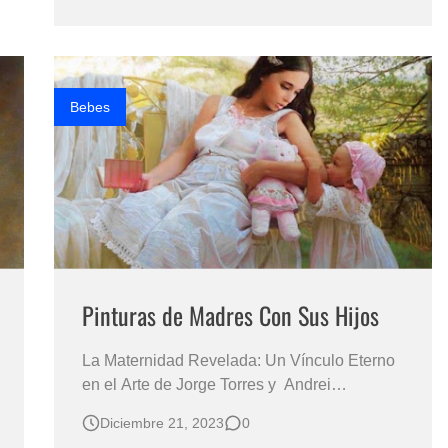
Rosmery Mamani Ventura , joven nacida en
Omasuyos, Cajiata en el año de 1985.
Desde temprana edad demostró su talento
para la pintura del ret…
Bebes
Pinturas de Madres Con Sus Hijos
La Maternidad Revelada: Un Vínculo Eterno
en el Arte de Jorge Torres y Andrei
Belichenko Andrei Belichenko
Diciembre 21, 2023
0
(Kazakhstan) Retratos de mamás con