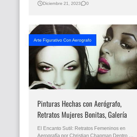
Diciembre 21, 2023
0
Salud Mental en los Retratos de Ancianos
los retratos de Rosmery Mamani Ventura Lo
Mejor de la Pintura Mundial Hiperrealista
Retratos Artísticos de Ancianos Humanos
HIPERREALISMO RET…
Arte Figurativo Con Aerografo
Pinturas Hechas con Aerógrafo,
Retratos Mujeres Bonitas, Galería
El Encanto Sutil: Retratos Femeninos en
Aerografía por Christian Chapman Dentro del