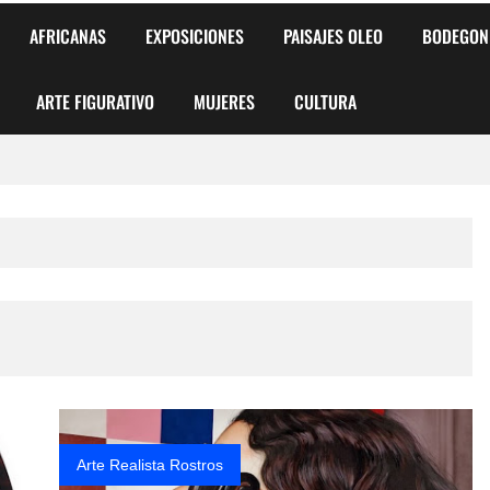
AFRICANAS
EXPOSICIONES
PAISAJES OLEO
BODEGON
ARTE FIGURATIVO
MUJERES
CULTURA
 para Niños y Niñas
alismo Artístico)
AS DE ARMONÍA 2025"
o
, Biryulina Vita
 Más Bellas del Mundo
Arte Realista Rostros