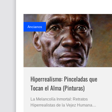
Artísticos Femeninos Fotográficos FOTOS
DE ROSTROS ARTÍSTICOS La Belleza
Femenina Capturada a …
Ancianos
Hiperrealismo: Pinceladas que
Tocan el Alma (Pinturas)
La Melancolía Inmortal: Retratos
Hiperrealistas de la Vejez Humana
Explorando la Profundidad del Tiempo y la