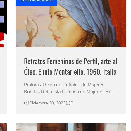
Ennio Montariello
Retratos Femeninos de Perfil, arte al
Óleo, Ennio Montariello. 1960. Italia
Pintura al Óleo de Retratos de Mujeres
Bonitas Retratista Famoso de Mujeres: Ennio
Montariello 1960 (Nápoles Italia) Retratos:
Diciembre 30, 2023
0
Rostros de Mujeres Guapas de Perfil /
Rostros de mujeres Caucásicas Retratos
Surrealistas de la Mujer Europeas / Retratos
de Mujeres de Perfil Pintados al Óleo…