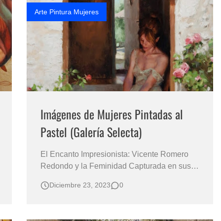
Arte Pintura Mujeres
Imágenes de Mujeres Pintadas al
Pastel (Galería Selecta)
El Encanto Impresionista: Vicente Romero
Redondo y la Feminidad Capturada en sus
Retratos Un Vistazo a la Belleza Femenina a
Diciembre 23, 2023
0
Través de la Pincelada de la Sensibilidad
Impresionista Retratos Femeninos de
“Vicente Romero Redondo”, Pintor Español