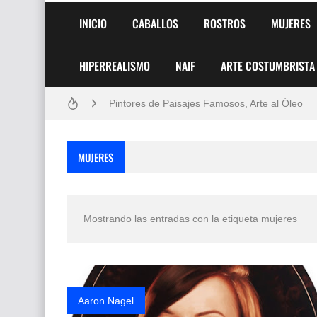
INICIO
CABALLOS
ROSTROS
MUJERES
HIPERREALISMO
NAIF
ARTE COSTUMBRISTA
Frutas y Flores Para Colorear Imágenes
Pintores de Paisajes Famosos, Arte al Óleo
Dibujos para Colorear, una Actividad Divertida
MUJERES
Dibujos Fáciles Para Pintar con Acrílico (Minim
Convocatoria exposición itinerante "SEMILL
Mostrando las entradas con la etiqueta
mujeres
San Valentín Dibujos a Lápiz del 14 de Febrer
Rostros Bellos, La Perfección del Dibujo A Lápiz
Fotos Artísticas de las Actrices de Hollywood
Aaron Nagel