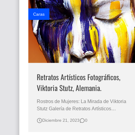
Retratos de Mujeres Pintura Profesional en
Óleo Rostros Mujer…
Caras
Retratos Artísticos Fotográficos,
Viktoria Stutz, Alemania.
Rostros de Mujeres: La Mirada de Viktoria
Stutz Galería de Retratos Artísticos
Fotográficos Viktoria Stutz, Fotógrafa
Diciembre 21, 2023
0
Alemana SERIE ROSTROS DE MUJERES
FOTOGRAFÍAS ARTÍSTICAS Arte Retratos