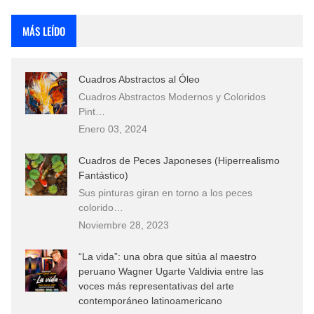
Rostros Bellos, La Perfección del Dibujo A Lápiz, Biryulina Vita
MÁS LEÍDO
Fotos Artísticas de las Actrices de Hollywood Más Bellas del Mundo
Cuadros Abstractos al Óleo
Que significan los cuadros de negras africanas?
Cuadros Abstractos Modernos y Coloridos
Pint…
El mundo del arte en pintura surrealista
Enero 03, 2024
Cuadros de Peces Japoneses (Hiperrealismo
Fantástico)
Sus pinturas giran en torno a los peces
colorido…
Noviembre 28, 2023
“La vida”: una obra que sitúa al maestro
peruano Wagner Ugarte Valdivia entre las
voces más representativas del arte
contemporáneo latinoamericano