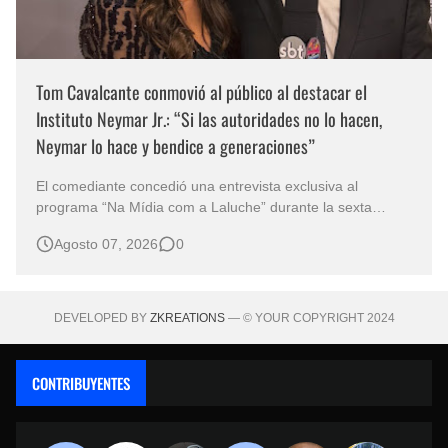
Tom Cavalcante conmovió al público al destacar el
Instituto Neymar Jr.: “Si las autoridades no lo hacen,
Neymar lo hace y bendice a generaciones”
El comediante concedió una entrevista exclusiva al
programa “Na Mídia com a Laluche” durante la sexta
edición de la Subasta del Instituto Neymar Jr., uno de los
Agosto 07, 2026
0
eventos benéficos más importantes de Brasil. En medio del
glamour de la sexta edición de la Subasta del Instituto
Neymar Jr., considerad…
DEVELOPED BY
ZKREATIONS
— © YOUR COPYRIGHT 2024
CONTRIBUYENTES