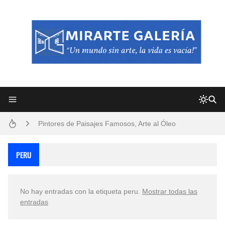
Frutas y Flores Para Colorear Imágenes
Pintores de Paisajes Famosos, Arte al Óleo
Dibujos para Colorear, una Actividad Divertida para Niños y Niñas
PERU
Dibujos Fáciles Para Pintar con Acrílico (Minimalismo Artístico)
No hay entradas con la etiqueta
peru
.
Mostrar todas las
Convocatoria exposición itinerante "SEMILLAS DE ARMONÍA 2025"
entradas
San Valentín Dibujos a Lápiz del 14 de Febrero