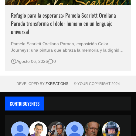
Refugio para la esperanza: Pamela Scarlett Orellana
Parada transforma el dolor humano en un lenguaje
universal
Pamela Scarlett Orellana Parada, exposición Color
Journeys: una pintura que abraza la memoria y la dignidad
La primera mirada basta para comprender que algunas
Agosto 06, 2026
0
obras no necesitan levantar la voz para permanecer en la
memoria. "Refuge in Your Mantle", de la artista Pamela
Scarlett Orella…
DEVELOPED BY
ZKREATIONS
— © YOUR COPYRIGHT 2024
CONTRIBUYENTES