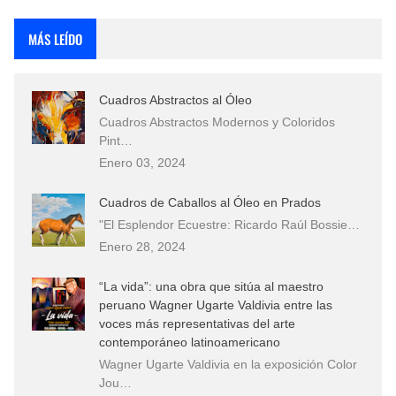
Rostros Bellos, La Perfección del Dibujo A Lápiz, Biryulina Vita
MÁS LEÍDO
Fotos Artísticas de las Actrices de Hollywood Más Bellas del Mundo
Cuadros Abstractos al Óleo
Que significan los cuadros de negras africanas?
Cuadros Abstractos Modernos y Coloridos
Pint…
El mundo del arte en pintura surrealista
Enero 03, 2024
Cuadros de Caballos al Óleo en Prados
"El Esplendor Ecuestre: Ricardo Raúl Bossie…
Enero 28, 2024
“La vida”: una obra que sitúa al maestro
peruano Wagner Ugarte Valdivia entre las
voces más representativas del arte
contemporáneo latinoamericano
Wagner Ugarte Valdivia en la exposición Color
Jou…