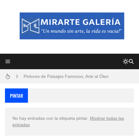
Frutas y Flores Para Colorear Imágenes
Pintores de Paisajes Famosos, Arte al Óleo
Dibujos para Colorear, una Actividad Divertida para Niños y Niñas
PINTAR
Dibujos Fáciles Para Pintar con Acrílico (Minimalismo Artístico)
No hay entradas con la etiqueta
pintar
.
Mostrar todas las
Convocatoria exposición itinerante "SEMILLAS DE ARMONÍA 2025"
entradas
San Valentín Dibujos a Lápiz del 14 de Febrero