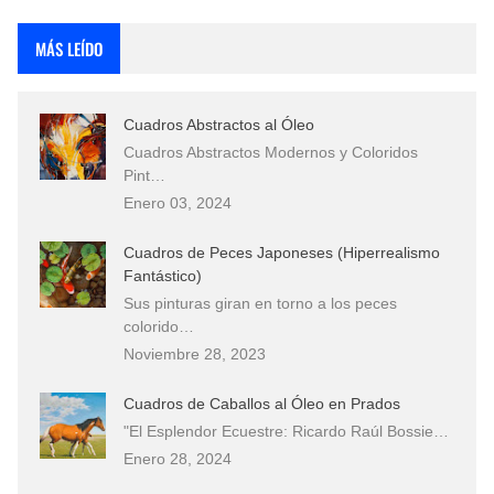
Rostros Bellos, La Perfección del Dibujo A Lápiz, Biryulina Vita
MÁS LEÍDO
Fotos Artísticas de las Actrices de Hollywood Más Bellas del Mundo
Cuadros Abstractos al Óleo
Que significan los cuadros de negras africanas?
Cuadros Abstractos Modernos y Coloridos
Pint…
El mundo del arte en pintura surrealista
Enero 03, 2024
Cuadros de Peces Japoneses (Hiperrealismo
Fantástico)
Sus pinturas giran en torno a los peces
colorido…
Noviembre 28, 2023
Cuadros de Caballos al Óleo en Prados
"El Esplendor Ecuestre: Ricardo Raúl Bossie…
Enero 28, 2024