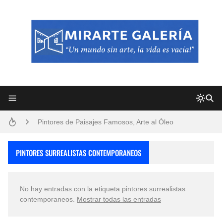
Frutas y Flores Para Colorear Imágenes
Pintores de Paisajes Famosos, Arte al Óleo
Dibujos para Colorear, una Actividad Divertida para Niños y Niñas
PINTORES SURREALISTAS CONTEMPORANEOS
Dibujos Fáciles Para Pintar con Acrílico (Minimalismo Artístico)
No hay entradas con la etiqueta
pintores surrealistas
Convocatoria exposición itinerante "SEMILLAS DE ARMONÍA 2025"
contemporaneos
.
Mostrar todas las entradas
San Valentín Dibujos a Lápiz del 14 de Febrero