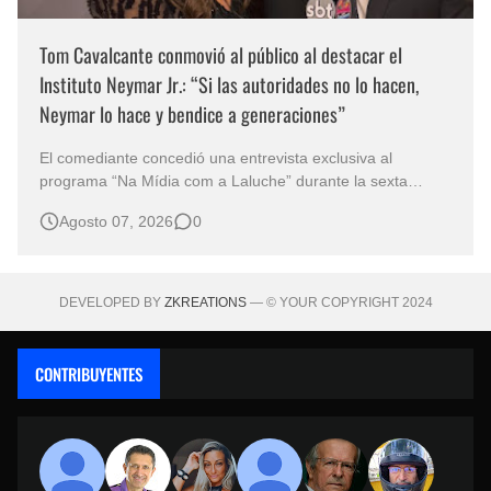
Tom Cavalcante conmovió al público al destacar el
Instituto Neymar Jr.: “Si las autoridades no lo hacen,
Neymar lo hace y bendice a generaciones”
El comediante concedió una entrevista exclusiva al
programa “Na Mídia com a Laluche” durante la sexta
edición de la Subasta del Instituto Neymar Jr., uno de los
Agosto 07, 2026
0
eventos benéficos más importantes de Brasil. En medio del
glamour de la sexta edición de la Subasta del Instituto
Neymar Jr., considerad…
DEVELOPED BY
ZKREATIONS
— © YOUR COPYRIGHT 2024
CONTRIBUYENTES