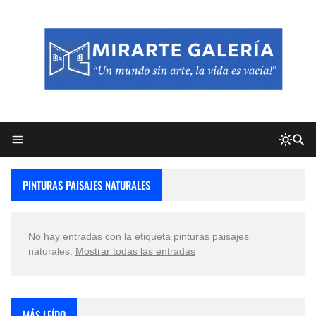
PINTURAS PAISAJES NATURALES
No hay entradas con la etiqueta
pinturas paisajes
naturales
.
Mostrar todas las entradas
MÁS LEÍDO