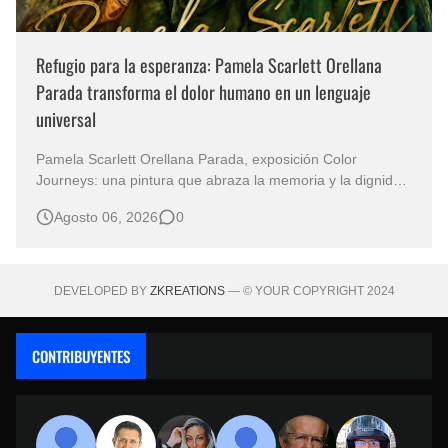
Refugio para la esperanza: Pamela Scarlett Orellana
Parada transforma el dolor humano en un lenguaje
universal
Pamela Scarlett Orellana Parada, exposición Color
Journeys: una pintura que abraza la memoria y la dignidad
La primera mirada basta para comprender que algunas
Agosto 06, 2026
0
obras no necesitan levantar la voz para permanecer en la
memoria. "Refuge in Your Mantle", de la artista Pamela
Scarlett Orella…
DEVELOPED BY
ZKREATIONS
— © YOUR COPYRIGHT 2024
CONTRIBUYENTES