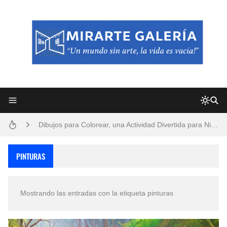
Frutas y Flores Para Colorear Imágenes
Pintores de Paisajes Famosos, Arte al Óleo
Dibujos para Colorear, una Actividad Divertida para Niños y Niñas
Dibujos Fáciles Para Pintar con Acrílico (Minimalismo Artístico)
PINTURAS
Convocatoria exposición itinerante "SEMILLAS DE ARMONÍA 2025"
Mostrando las entradas con la etiqueta
pinturas
San Valentín Dibujos a Lápiz del 14 de Febrero
Rostros Bellos, La Perfección del Dibujo A Lápiz, Biryulina Vita