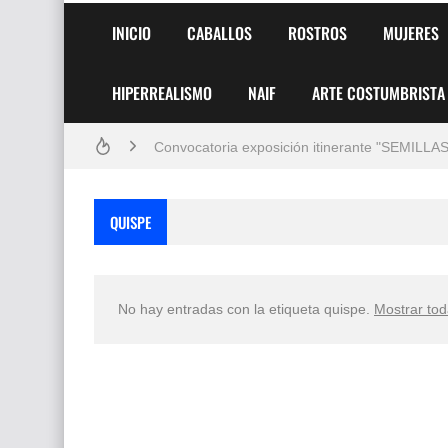
Pintores de Paisajes Famosos, Arte al Óleo
INICIO
CABALLOS
ROSTROS
MUJERES
Dibujos para Colorear, una Actividad Divertida
HIPERREALISMO
NAIF
ARTE COSTUMBRISTA
Dibujos Fáciles Para Pintar con Acrílico (Minim
Convocatoria exposición itinerante "SEMILL
San Valentín Dibujos a Lápiz del 14 de Febrer
QUISPE
Rostros Bellos, La Perfección del Dibujo A Lápiz
Fotos Artísticas de las Actrices de Hollywood
No hay entradas con la etiqueta
quispe
.
Mostrar tod
Que significan los cuadros de negras africana
El mundo del arte en pintura surrealista