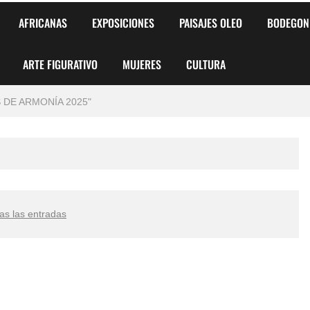
AFRICANAS
EXPOSICIONES
PAISAJES OLEO
BODEGON
 para Niños y Niñas
ARTE FIGURATIVO
MUJERES
CULTURA
alismo Artístico)
AS DE ARMONÍA 2025"
o
, Biryulina Vita
 Más Bellas del Mundo
as las entradas
s?