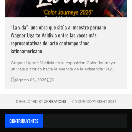
“La vida”: una obra que sitúa al maestro peruano
Wagner Ugarte Valdivia entre las voces más
representativas del arte contemporáneo
latinoamericano
Wagner Ugarte Valdivia en la exposición Color Journeys:
un viaje pictórico hacia la esencia de la existencia Hay
obras que no buscan describir el mundo, sino iluminar
Agosto 06, 2026
0
aquello que permanece oculto en la conciencia humana.
Esa es la primera sensación que despierta "La vida" , una
creación…
DEVELOPED BY
ZKREATIONS
— © YOUR COPYRIGHT 2024
CONTRIBUYENTES