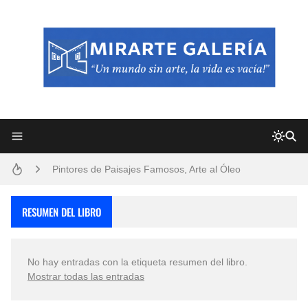
Frutas y Flores Para Colorear Imágenes
Pintores de Paisajes Famosos, Arte al Óleo
Dibujos para Colorear, una Actividad Divertida para Niños y Niñas
RESUMEN DEL LIBRO
Dibujos Fáciles Para Pintar con Acrílico (Minimalismo Artístico)
No hay entradas con la etiqueta
resumen del libro
.
Convocatoria exposición itinerante "SEMILLAS DE ARMONÍA 2025"
Mostrar todas las entradas
San Valentín Dibujos a Lápiz del 14 de Febrero