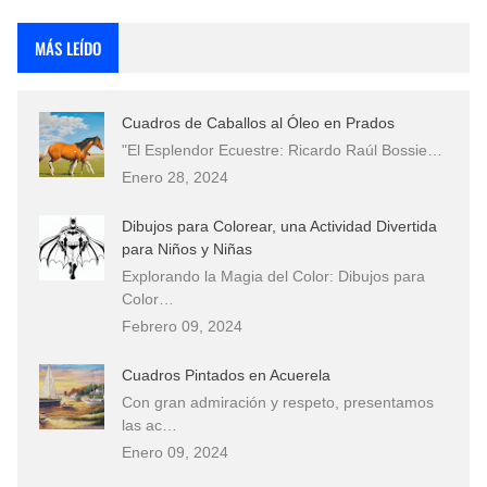
Rostros Bellos, La Perfección del Dibujo A Lápiz, Biryulina Vita
MÁS LEÍDO
Fotos Artísticas de las Actrices de Hollywood Más Bellas del Mundo
Cuadros de Caballos al Óleo en Prados
Que significan los cuadros de negras africanas?
"El Esplendor Ecuestre: Ricardo Raúl Bossie…
Enero 28, 2024
El mundo del arte en pintura surrealista
Dibujos para Colorear, una Actividad Divertida
para Niños y Niñas
Explorando la Magia del Color: Dibujos para
Color…
Febrero 09, 2024
Cuadros Pintados en Acuerela
Con gran admiración y respeto, presentamos
las ac…
Enero 09, 2024