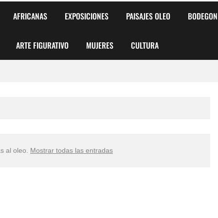
AFRICANAS
EXPOSICIONES
PAISAJES OLEO
BODEGON
ARTE FIGURATIVO
MUJERES
CULTURA
 para Niños y Niñas
alismo Artístico)
AS DE ARMONÍA 2025"
s al oleo
.
Mostrar todas las entradas
o
, Biryulina Vita
 Más Bellas del Mundo