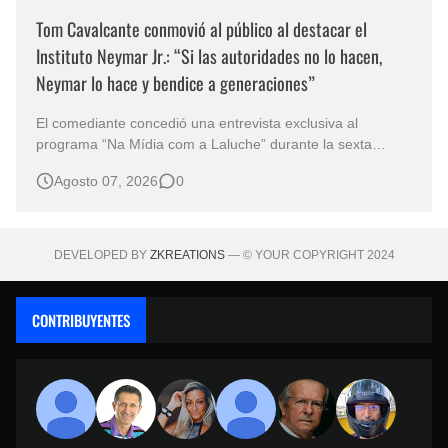
Tom Cavalcante conmovió al público al destacar el
Instituto Neymar Jr.: “Si las autoridades no lo hacen,
Neymar lo hace y bendice a generaciones”
El comediante concedió una entrevista exclusiva al
programa “Na Mídia com a Laluche” durante la sexta
edición de la Subasta del Instituto Neymar Jr., uno de los
Agosto 07, 2026
0
eventos benéficos más importantes de Brasil. En medio del
glamour de la sexta edición de la Subasta del Instituto
Neymar Jr., considerad…
DEVELOPED BY
ZKREATIONS
— © YOUR COPYRIGHT 2024
CONTRIBUYENTES