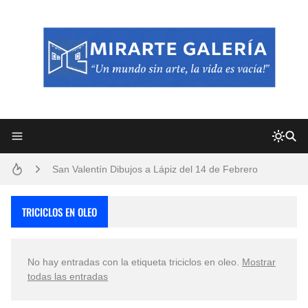
Frutas y Flores Para Colorear Imágenes
Pintores de Paisajes Famosos, Arte al Óleo
Dibujos para Colorear, una Actividad Divertida para Niños y Niñas
Dibujos Fáciles Para Pintar con Acrílico (Minimalismo Artístico)
Convocatoria exposición itinerante "SEMILLAS DE ARMONÍA 2025"
San Valentín Dibujos a Lápiz del 14 de Febrero
Rostros Bellos, La Perfección del Dibujo A Lápiz, Biryulina Vita
TRICICLOS EN OLEO
Fotos Artísticas de las Actrices de Hollywood Más Bellas del Mundo
No hay entradas con la etiqueta
triciclos en oleo
.
Mostrar
Que significan los cuadros de negras africanas?
todas las entradas
El mundo del arte en pintura surrealista