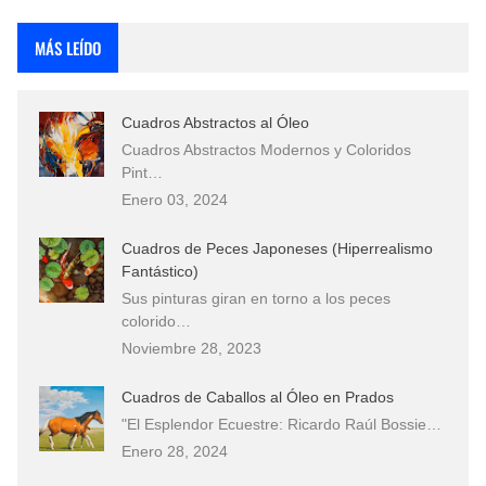
Rostros Bellos, La Perfección del Dibujo A Lápiz, Biryulina Vita
MÁS LEÍDO
Fotos Artísticas de las Actrices de Hollywood Más Bellas del Mundo
Cuadros Abstractos al Óleo
Que significan los cuadros de negras africanas?
Cuadros Abstractos Modernos y Coloridos
Pint…
El mundo del arte en pintura surrealista
Enero 03, 2024
Cuadros de Peces Japoneses (Hiperrealismo
Fantástico)
Sus pinturas giran en torno a los peces
colorido…
Noviembre 28, 2023
Cuadros de Caballos al Óleo en Prados
"El Esplendor Ecuestre: Ricardo Raúl Bossie…
Enero 28, 2024