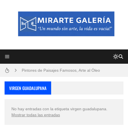
Frutas y Flores Para Colorear Imágenes
Pintores de Paisajes Famosos, Arte al Óleo
Dibujos para Colorear, una Actividad Divertida para Niños y Niñas
VIRGEN GUADALUPANA
Dibujos Fáciles Para Pintar con Acrílico (Minimalismo Artístico)
No hay entradas con la etiqueta
virgen guadalupana
.
Convocatoria exposición itinerante "SEMILLAS DE ARMONÍA 2025"
Mostrar todas las entradas
San Valentín Dibujos a Lápiz del 14 de Febrero