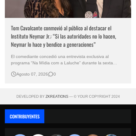
Tom Cavalcante conmovió al público al destacar el
Instituto Neymar Jr.: “Si las autoridades no lo hacen,
Neymar lo hace y bendice a generaciones”
El comediante concedió una entrevista exclusiva al
programa “Na Mídia com a Laluche” durante la sexta
edición de la Subasta del Instituto Neymar Jr., uno de los
Agosto 07, 2026
0
eventos benéficos más importantes de Brasil. En medio del
glamour de la sexta edición de la Subasta del Instituto
Neymar Jr., considerad…
DEVELOPED BY
ZKREATIONS
— © YOUR COPYRIGHT 2024
CONTRIBUYENTES