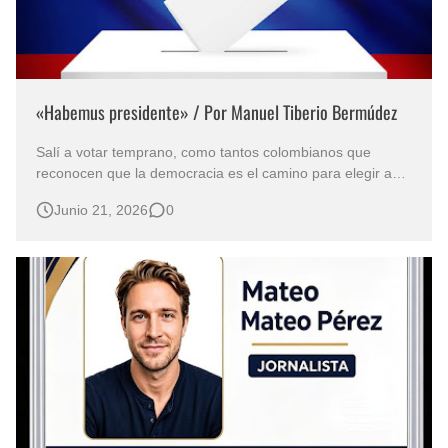
«Habemus presidente» / Por Manuel Tiberio Bermúdez
Salí a votar temprano, como tantos colombianos que
reconocen que la democracia es el camino para elegir a
quien consideramos pueden conducirnos hacia una patria
Junio 21, 2026
0
justa y digna. El ambiente ha estado marcado por la
polarización. Los proyectos en contienda ofrecían
propuestas opuestas: de un lado,…