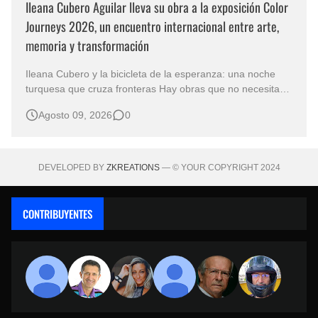
Ileana Cubero Aguilar lleva su obra a la exposición Color
Journeys 2026, un encuentro internacional entre arte,
memoria y transformación
Ileana Cubero y la bicicleta de la esperanza: una noche
turquesa que cruza fronteras Hay obras que no necesitan
representar un lugar específico para hablarnos de un
Agosto 09, 2026
0
mundo reconocible. En Noche turqueza, de la artista
costarricense Ileana Cubero Aguilar, una bicicleta parece
avanzar entre fragment…
DEVELOPED BY
ZKREATIONS
— © YOUR COPYRIGHT 2024
CONTRIBUYENTES