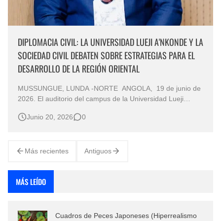
DIPLOMACIA CIVIL: LA UNIVERSIDAD LUEJI A'NKONDE Y LA
SOCIEDAD CIVIL DEBATEN SOBRE ESTRATEGIAS PARA EL
DESARROLLO DE LA REGIÓN ORIENTAL
MUSSUNGUE, LUNDA -NORTE ANGOLA, 19 de junio de
2026. El auditorio del campus de la Universidad Lueji
A'Nkonde (ULAN) acogió hoy una conferencia de gran
Junio 20, 2026
0
relevancia sobre "El papel de la diplomacia civil en el
desarrollo de la región oriental". El evento, que contó con
la ponencia pri…
Más recientes
Antiguos
MÁS LEÍDO
Cuadros de Peces Japoneses (Hiperrealismo