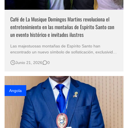
Café de La Musique Domingos Martins revoluciona el
entretenimiento en las montañas de Espírito Santo con
un evento histórico e invitados ilustres
Las majestuosas montañas de Espírito Santo han
encontrado un nuevo símbolo de sofisticación, exclusividad
y entretenimiento de alta gama. En Domingos Martins, uno
Junio 21, 2026
0
de los destinos más encantadores y codiciados de Brasil,
Café de La Musique inaugura una nueva era de
experiencias premium, fusionan…
Angola