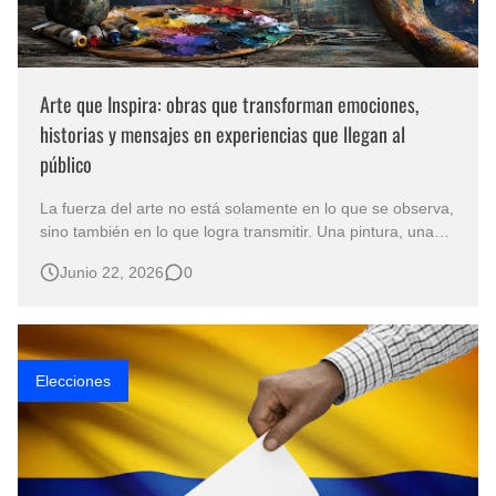
Arte que Inspira: obras que transforman emociones,
historias y mensajes en experiencias que llegan al
público
La fuerza del arte no está solamente en lo que se observa,
sino también en lo que logra transmitir. Una pintura, una
escultura o una creación artística pueden guardar
Junio 22, 2026
0
recuerdos, sentimientos y pensamientos capaces de
conectar con personas de diferentes lugares y culturas. En
ese camino surge el P…
Elecciones