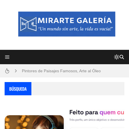
Frutas y Flores Para Colorear Imágenes
Pintores de Paisajes Famosos, Arte al Óleo
Dibujos para Colorear, una Actividad Divertida para Niños y Niñas
BÚSQUEDA
Dibujos Fáciles Para Pintar con Acrílico (Minimalismo Artístico)
Convocatoria exposición itinerante "SEMILLAS DE ARMONÍA 2025"
San Valentín Dibujos a Lápiz del 14 de Febrero