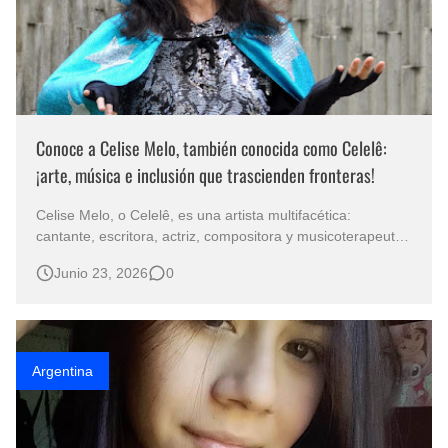
Conoce a Celise Melo, también conocida como Celelê:
¡arte, música e inclusión que trascienden fronteras!
Celise Melo, o Celelê, es una artista multifacética:
cantante, escritora, actriz, compositora y musicoterapeuta.
Con una vibrante carrera internacional, su obra para niños,
Junio 23, 2026
0
jóvenes y adultos ya forma parte de los programas
escolares y universitarios de Brasil, Europa y Estados
Unidos. Ha actuado…
Argentina