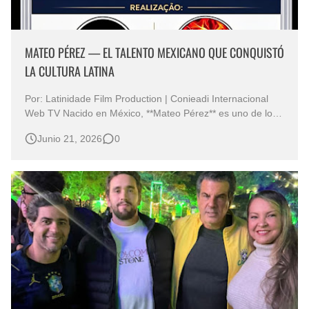
MATEO PÉREZ — EL TALENTO MEXICANO QUE CONQUISTÓ
LA CULTURA LATINA
Por: Latinidade Film Production | Conieadi Internacional
Web TV Nacido en México, **Mateo Pérez** es uno de los
nombres más versátiles de la escena latinoamericana.
Junio 21, 2026
0
Actor, cantante y ahora periodista digital, Mateo tiene una
trayectoria marcada por su pasión por las artes y su
compromiso con la …