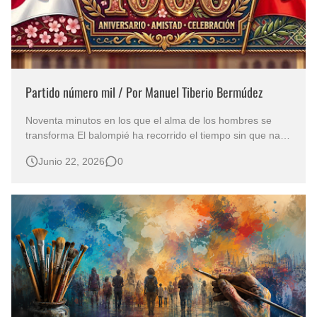
Partido número mil / Por Manuel Tiberio Bermúdez
Noventa minutos en los que el alma de los hombres se
transforma El balompié ha recorrido el tiempo sin que nada
lo detenga. Es más que una pasión de multitudes o una
Junio 22, 2026
0
competencia de atletas que corren detrás de una pelota de
cuero, coreados por cientos de gargantas. El paroxismo
eleva los cánti…