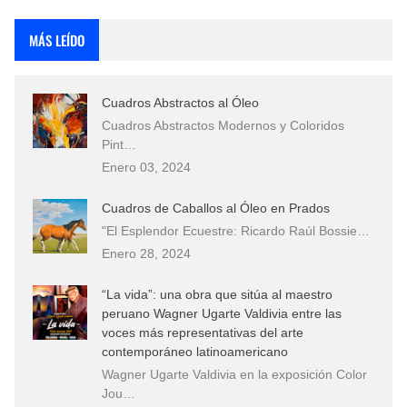
Rostros Bellos, La Perfección del Dibujo A Lápiz, Biryulina Vita
MÁS LEÍDO
Fotos Artísticas de las Actrices de Hollywood Más Bellas del Mundo
Cuadros Abstractos al Óleo
Que significan los cuadros de negras africanas?
Cuadros Abstractos Modernos y Coloridos
Pint…
El mundo del arte en pintura surrealista
Enero 03, 2024
Cuadros de Caballos al Óleo en Prados
"El Esplendor Ecuestre: Ricardo Raúl Bossie…
Enero 28, 2024
“La vida”: una obra que sitúa al maestro
peruano Wagner Ugarte Valdivia entre las
voces más representativas del arte
contemporáneo latinoamericano
Wagner Ugarte Valdivia en la exposición Color
Jou…