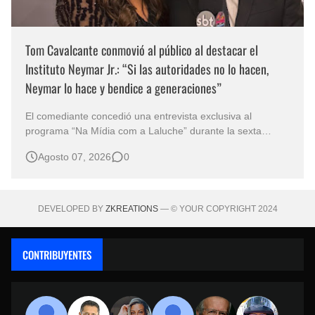
Tom Cavalcante conmovió al público al destacar el
Instituto Neymar Jr.: “Si las autoridades no lo hacen,
Neymar lo hace y bendice a generaciones”
El comediante concedió una entrevista exclusiva al
programa “Na Mídia com a Laluche” durante la sexta
edición de la Subasta del Instituto Neymar Jr., uno de los
Agosto 07, 2026
0
eventos benéficos más importantes de Brasil. En medio del
glamour de la sexta edición de la Subasta del Instituto
Neymar Jr., considerad…
DEVELOPED BY
ZKREATIONS
— © YOUR COPYRIGHT 2024
CONTRIBUYENTES