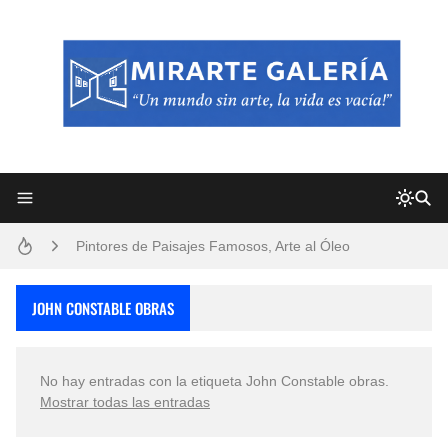
Frutas y Flores Para Colorear Imágenes
Pintores de Paisajes Famosos, Arte al Óleo
Dibujos para Colorear, una Actividad Divertida para Niños y Niñas
JOHN CONSTABLE OBRAS
Dibujos Fáciles Para Pintar con Acrílico (Minimalismo Artístico)
No hay entradas con la etiqueta
John Constable obras
.
Convocatoria exposición itinerante "SEMILLAS DE ARMONÍA 2025"
Mostrar todas las entradas
San Valentín Dibujos a Lápiz del 14 de Febrero