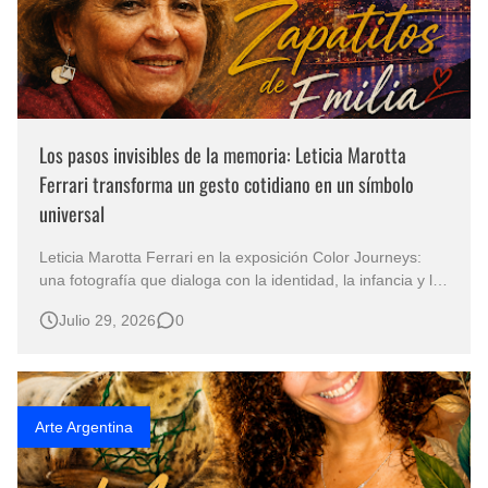
Los pasos invisibles de la memoria: Leticia Marotta
Ferrari transforma un gesto cotidiano en un símbolo
universal
Leticia Marotta Ferrari en la exposición Color Journeys:
una fotografía que dialoga con la identidad, la infancia y la
esperanza “Los Zapatitos de Emilia” Cuando unos
Julio 29, 2026
0
pequeños zapatos cuentan la historia de un continente
Hay obras que conmueven por lo que muestran y otras
que permanec…
Arte Argentina