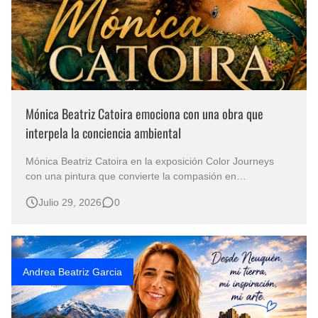
Mónica Beatriz Catoira emociona con una obra que
interpela la conciencia ambiental
Mónica Beatriz Catoira en la exposición Color Journeys
con una pintura que convierte la compasión en
compromiso Color Journeys 2026 es una exposición
Julio 29, 2026
0
internacional donde el arte encuentra una voz para
defender la vida Mónica Beatriz Catoira reafirma en Collar
de indiferencia su compromiso con…
Andrea Beatriz Garcia