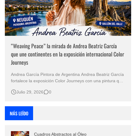
“Weaving Peace” la mirada de Andrea Beatriz García
que une continentes en la exposición internacional Color
Journeys
Andrea García Pintora de Argentina Andrea Beatriz García
fortalece la exposición Color Journeys con una pintura que
invita a reflexionar sobre el legado espiritual de la
Julio 29, 2026
0
humanidad Hay obras que no buscan imponerse mediante
el estruendo del color o la espectacularidad de la
composición. Prefieren …
MÁS LEÍDO
Cuadros Abstractos al Óleo