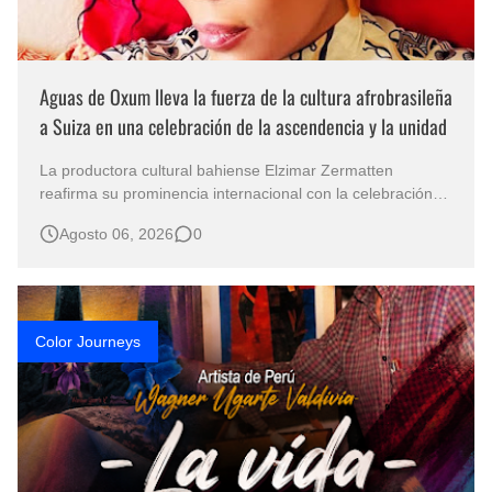
Aguas de Oxum lleva la fuerza de la cultura afrobrasileña
a Suiza en una celebración de la ascendencia y la unidad
La productora cultural bahiense Elzimar Zermatten
reafirma su prominencia internacional con la celebración
de Aguas de Oxum el 8 de agosto en Ginebra. Esta
Agosto 06, 2026
0
celebración une la cultura, la espiritualidad y la tradición
afrobrasileñas en suelo europeo. Concebido en
colaboración con Ya Sandra de Oxum,…
Color Journeys