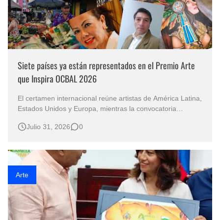
Siete países ya están representados en el Premio Arte
que Inspira OCBAL 2026
El certamen internacional reúne artistas de América Latina,
Estados Unidos y Europa, mientras la convocatoria
continúa abierta para nuevos participantes. El arte como
Julio 31, 2026
0
forma de expresión y diálogo cultural es el punto de
encuentro de los artistas que participan en el Premio Arte
que Inspira OCBAL 2…
Arte