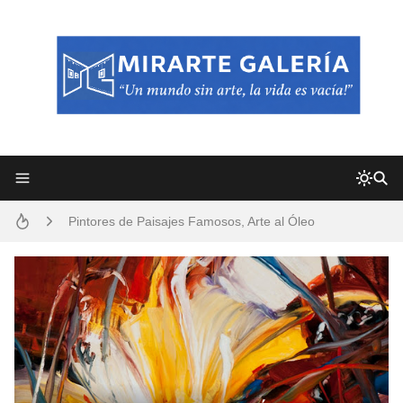
Frutas y Flores Para Colorear Imágenes
Pintores de Paisajes Famosos, Arte al Óleo
Dibujos para Colorear, una Actividad Divertida para Niños y Niñas
Dibujos Fáciles Para Pintar con Acrílico (Minimalismo Artístico)
Convocatoria exposición itinerante "SEMILLAS DE ARMONÍA 2025"
San Valentín Dibujos a Lápiz del 14 de Febrero
Rostros Bellos, La Perfección del Dibujo A Lápiz, Biryulina Vita