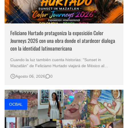
Feliciano Hurtado protagoniza la exposición Color
Journeys 2026 con una obra donde el atardecer dialoga
con la identidad latinoamericana
Cuando la luz también cuenta historias: “Sunset in
Mazatlán” de Feliciano Hurtado viajará de México al
mundo Hay obras que no solo representan un paisaje;
Agosto 06, 2026
0
también contienen una manera de comprender el mundo.
En Sunset in Mazatlán, realizada en óleo sobre lienzo, el
artista mexicano Feliciano Hurt…
OCBAL