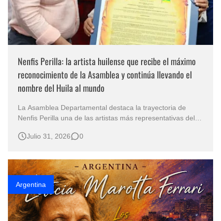
Nenfis Perilla: la artista huilense que recibe el máximo
reconocimiento de la Asamblea y continúa llevando el
nombre del Huila al mundo
La Asamblea Departamental destaca la trayectoria de
Nenfis Perilla una de las artistas más representativas del
Huila Por Luzia Moraes La historia de los pueblos
Julio 31, 2026
0
también se escribe a través de sus artistas, porque son
ellos quienes transforman la memoria, las tradiciones y el
paisaje en ob…
Argentina