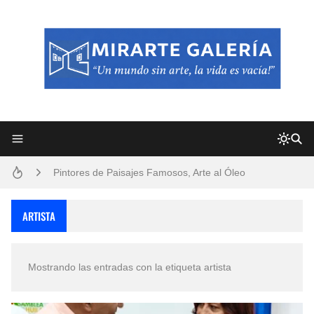
Frutas y Flores Para Colorear Imágenes
Pintores de Paisajes Famosos, Arte al Óleo
Dibujos para Colorear, una Actividad Divertida para Niños y Niñas
Dibujos Fáciles Para Pintar con Acrílico (Minimalismo Artístico)
ARTISTA
Convocatoria exposición itinerante "SEMILLAS DE ARMONÍA 2025"
Mostrando las entradas con la etiqueta
artista
San Valentín Dibujos a Lápiz del 14 de Febrero
Rostros Bellos, La Perfección del Dibujo A Lápiz, Biryulina Vita