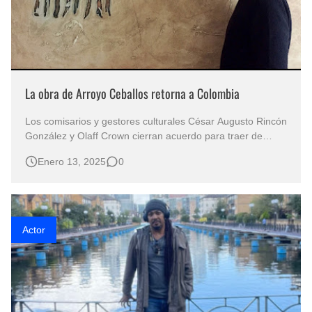
La obra de Arroyo Ceballos retorna a Colombia
Los comisarios y gestores culturales César Augusto Rincón
González y Olaff Crown cierran acuerdo para traer de
nuevo a nuestro país la pintura del maestro español.
Enero 13, 2025
0
Durante el presente año podrá ser vista de nuevo en el
departamento de Santander, Huila y Cundinamarca, un
conjunto de obras del arti…
Actor