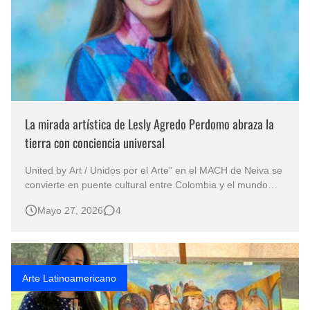
La mirada artística de Lesly Agredo Perdomo abraza la
tierra con conciencia universal
United by Art / Unidos por el Arte” en el MACH de Neiva se
convierte en puente cultural entre Colombia y el mundo
Exposición Unidos por el Arte en Colombia: Lesly Agredo
Mayo 27, 2026
4
Perdomo y una reflexión simbólica sobre la humanidad
Hay obras que se observan y otras que parecen
observarnos de regreso. …
Arte Latinoamericano