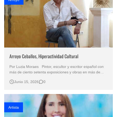
Arroyo Ceballos, Hiperactividad Cultural
Por Luzia Moraes Pintor, escultor y escritor español con
más de ciento setenta exposiciones y obras en más de
treinta instituciones y museos de doce países. Fue
Junio 15, 2026
0
nombrado miembro de la Asociación Internacional de
Críticos de Arte (AICA) en París en 2015, es Delegado de
la Asociación Española d…
Artista