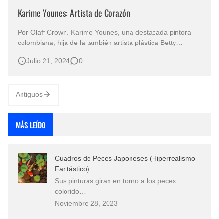
Karime Younes: Artista de Corazón
Por Olaff Crown. Karime Younes, una destacada pintora
colombiana; hija de la también artista plástica Betty
Younes, de quien le heredó la pasión por el arte, ha dejado
Julio 21, 2024
0
una marca indeleble en el mundo del arte contemporáneo.
Antiguos
MÁS LEÍDO
Cuadros de Peces Japoneses (Hiperrealismo
Fantástico)
Sus pinturas giran en torno a los peces
colorido…
Noviembre 28, 2023