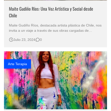
Maite Gudiño Ríos: Una Voz Artística y Social desde
Chile
Maite Gudiño Ríos, destacada artista plástica de Chile, nos
invita a un viaje a través de sus obras cargadas de
emoción y reflexión. Su arte, un reflejo íntimo de su ser, se
Julio 23, 2024
0
nutre de inspiraciones tanto planificadas como
espontáneas, y encuentra en el sufrimiento y la lucha de
las mujeres un podero…
Arte Terapia