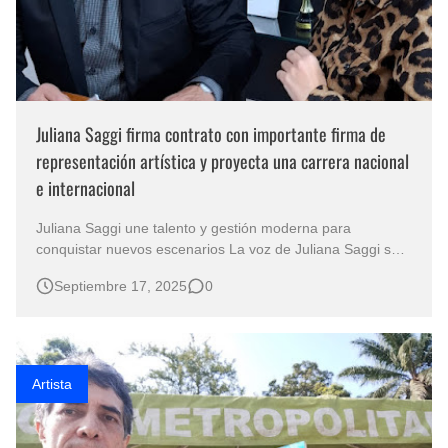
Juliana Saggi firma contrato con importante firma de
representación artística y proyecta una carrera nacional
e internacional
Juliana Saggi une talento y gestión moderna para
conquistar nuevos escenarios La voz de Juliana Saggi se
expande al mundo con apoyo de EBS7 São Paulo, 15 de
Septiembre 17, 2025
0
septiembre de 2025 – La cantante Juliana Saggi acaba de
dar un paso decisivo en su carrera artística. Reconocida
por su voz distintiva y …
Artista