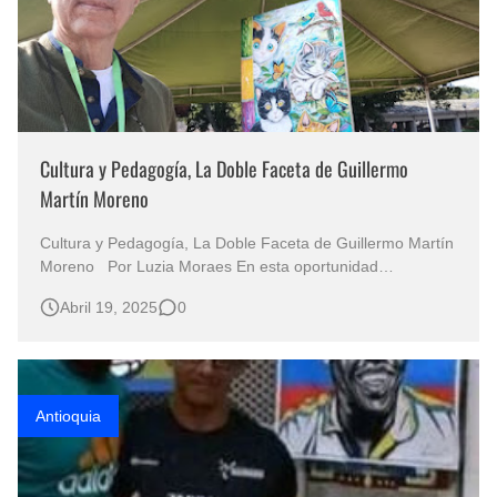
Cultura y Pedagogía, La Doble Faceta de Guillermo
Martín Moreno
Cultura y Pedagogía, La Doble Faceta de Guillermo Martín
Moreno Por Luzia Moraes En esta oportunidad
compartimos la trayectoria de Guillermo Octavio Martín
Abril 19, 2025
0
Moreno, conocido en el mundo cultural como Guillermo
Martín, destacado artista y gestor cultural colombiano,
radicado en Neiva, Huila. Su t…
Antioquia