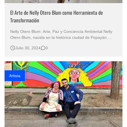
El Arte de Nelly Otero Blum como Herramienta de
Transformación
Nelly Otero Blum: Arte, Paz y Conciencia Ambiental Nelly
Otero Blum, nacida en la histórica ciudad de Popayán,
Colombia, es una importante artista plástica conocida por
Julio 30, 2024
0
su compromiso con la paz y la protección del medio
ambiente. Con cerca de 30 años de trayectoria, Otero
Blum ha dedicado su vida a…
Artista