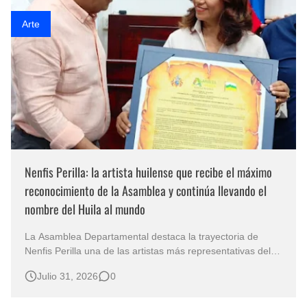
Fotos Artísticas de las Actrices de Hollywood Más Bellas del Mundo
Arte
Que significan los cuadros de negras africanas?
El mundo del arte en pintura surrealista
Nenfis Perilla: la artista huilense que recibe el máximo
reconocimiento de la Asamblea y continúa llevando el
nombre del Huila al mundo
La Asamblea Departamental destaca la trayectoria de
Nenfis Perilla una de las artistas más representativas del
Huila Por Luzia Moraes La historia de los pueblos
Julio 31, 2026
0
también se escribe a través de sus artistas, porque son
ellos quienes transforman la memoria, las tradiciones y el