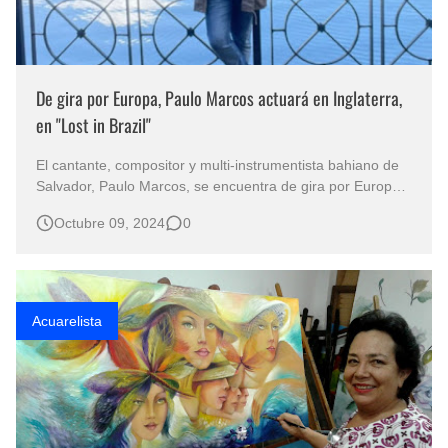
De gira por Europa, Paulo Marcos actuará en Inglaterra,
en "Lost in Brazil"
El cantante, compositor y multi-instrumentista bahiano de
Salvador, Paulo Marcos, se encuentra de gira por Europa.
El próximo domingo 13 de octubre, el artista cada vez más
Octubre 09, 2024
0
exitoso en Brasil, realizará una súper presentación en el
reconocido local musical de Londres (Inglaterra), Lost in
Brazil, …
Acuarelista