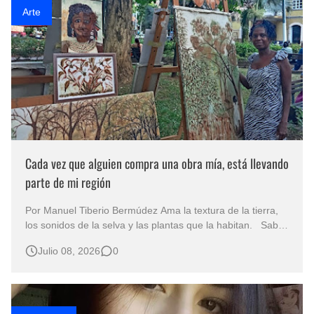
Arte
Cada vez que alguien compra una obra mía, está llevando
parte de mi región
Por Manuel Tiberio Bermúdez Ama la textura de la tierra,
los sonidos de la selva y las plantas que la habitan. Sabe
del rumor del mar de donde viene. Es una mujer que crea
Julio 08, 2026
0
sus obras con los elementos que tiene a mano. No le
gustan los artificios de los pigmentos comerciales con «olor
químico…