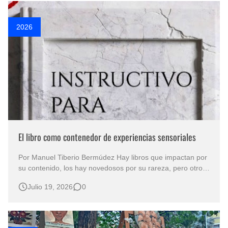
paisaje en ob…
2026
El libro como contenedor de experiencias sensoriales
Por Manuel Tiberio Bermúdez Hay libros que impactan por
su contenido, los hay novedosos por su rareza, pero otros
nos impresionan por su arquitectura, por la propuesta
Julio 19, 2026
0
especial con la que nos sorprenden. Tal el caso de
Instructivo para habitar un laberinto , cuyo autor es Olaff
Crown. No es…