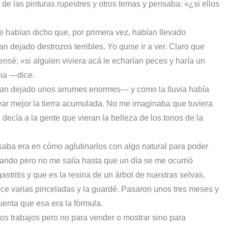
de las pinturas rupestres y otros temas y pensaba: «¿si ellos
me habían dicho que, por primera vez, habían llevado
 dejado destrozos terribles. Yo quise ir a ver. Claro que
nsé: «si alguien viviera acá le echarían peces y haría un
ia —dice.
ían dejado unos arrumes enormes— y como la lluvia había
ar mejor la tierra acumulada. No me imaginaba que tuviera
 decía a la gente que vieran la belleza de los tonos de la
nsaba era en cómo aglutinarlos con algo natural para poder
ando pero no me salía hasta que un día se me ocurrió
tritis y que es la resina de un árbol de nuestras selvas.
 hice varias pinceladas y la guardé. Pasaron unos tres meses y
uenta que esa era la fórmula.
nos trabajos pero no para vender o mostrar sino para