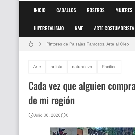
INICIO
CABALLOS
ROSTROS
MUJERES
HIPERREALISMO
NAIF
ARTE COSTUMBRISTA
Frutas y Flores Para Colorear Imágenes
Pintores de Paisajes Famosos, Arte al Óleo
Dibujos para Colorear, una Actividad Divertida
Arte
artista
naturaleza
Pacifico
Dibujos Fáciles Para Pintar con Acrílico (Minim
Cada vez que alguien compra
Convocatoria exposición itinerante "SEMILL
de mi región
San Valentín Dibujos a Lápiz del 14 de Febrer
Rostros Bellos, La Perfección del Dibujo A Lápiz
Julio 08, 2026
0
Fotos Artísticas de las Actrices de Hollywood