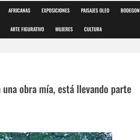
AFRICANAS
EXPOSICIONES
PAISAJES OLEO
BODEGON
ARTE FIGURATIVO
MUJERES
CULTURA
 para Niños y Niñas
alismo Artístico)
 una obra mía, está llevando parte
AS DE ARMONÍA 2025"
o
, Biryulina Vita
 Más Bellas del Mundo