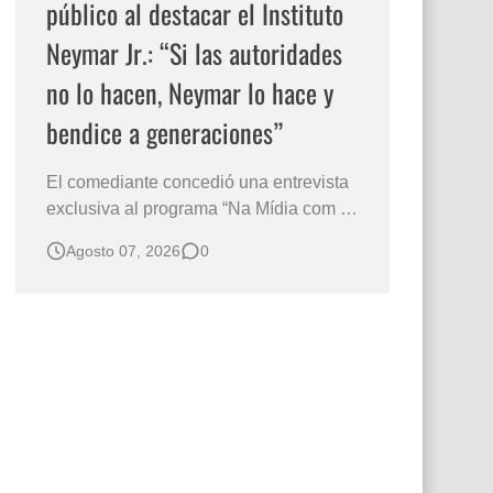
público al destacar el Instituto
Neymar Jr.: “Si las autoridades
no lo hacen, Neymar lo hace y
bendice a generaciones”
El comediante concedió una entrevista
exclusiva al programa “Na Mídia com a
Laluche” durante la sexta edición de la
Agosto 07, 2026
0
Subasta del Instituto Neymar Jr., uno de
los eventos benéficos más importantes
de Brasil. En medio del glamour de la
sexta edición de la Subasta del Instituto
Neymar Jr., considerad…