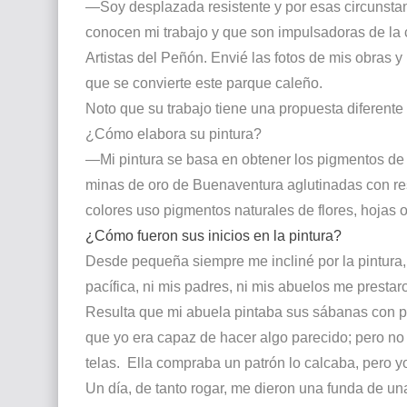
—Soy desplazada resistente y por esas circunsta
conocen mi trabajo y que son impulsadoras de la cu
Artistas del Peñón. Envié las fotos de mis obras y
que se convierte este parque caleño.
Noto que su trabajo tiene una propuesta diferente 
¿Cómo elabora su pintura?
—Mi pintura se basa en obtener los pigmentos de est
minas de oro de Buenaventura aglutinadas con res
colores uso pigmentos naturales de flores, hojas o
¿Cómo fueron sus inicios en la pintura?
Desde pequeña siempre me incliné por la pintura, 
pacífica, ni mis padres, ni mis abuelos me prestar
Resulta que mi abuela pintaba sus sábanas con pin
que yo era capaz de hacer algo parecido; pero n
telas.
Ella compraba un patrón lo calcaba, pero yo
Un día, de tanto rogar, me dieron una funda de 