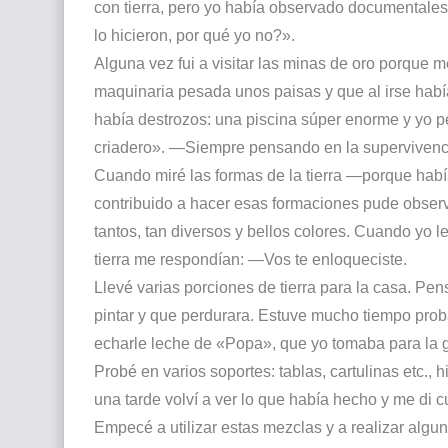
con tierra, pero yo había observado documentales 
lo hicieron, por qué yo no?».
Alguna vez fui a visitar las minas de oro porque 
maquinaria pesada unos paisas y que al irse habían
había destrozos: una piscina súper enorme y yo pe
criadero». —Siempre pensando en la supervivenc
Cuando miré las formas de la tierra —porque hab
contribuido a hacer esas formaciones pude observ
tantos, tan diversos y bellos colores. Cuando yo le
tierra me respondían: —Vos te enloqueciste.
Llevé varias porciones de tierra para la casa. Pe
pintar y que perdurara. Estuve mucho tiempo prob
echarle leche de «Popa», que yo tomaba para la gas
Probé en varios soportes: tablas, cartulinas etc.,
una tarde volví a ver lo que había hecho y me di c
Empecé a utilizar estas mezclas y a realizar algu