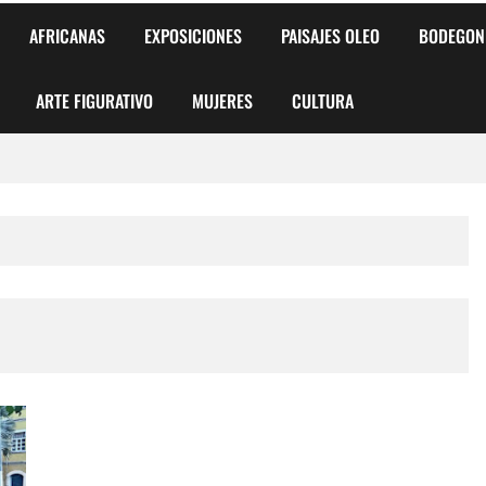
AFRICANAS
EXPOSICIONES
PAISAJES OLEO
BODEGON
ARTE FIGURATIVO
MUJERES
CULTURA
 para Niños y Niñas
alismo Artístico)
AS DE ARMONÍA 2025"
o
, Biryulina Vita
 Más Bellas del Mundo