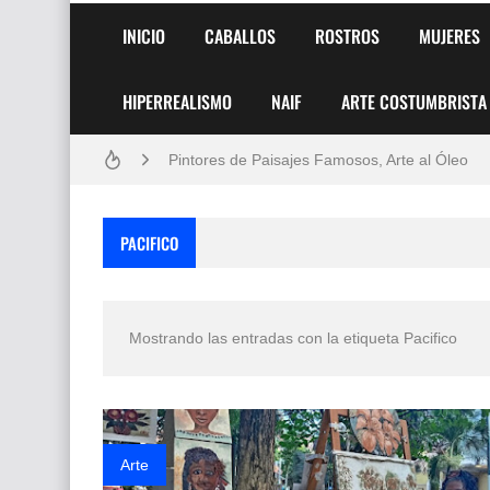
INICIO
CABALLOS
ROSTROS
MUJERES
HIPERREALISMO
NAIF
ARTE COSTUMBRISTA
Frutas y Flores Para Colorear Imágenes
Pintores de Paisajes Famosos, Arte al Óleo
Dibujos para Colorear, una Actividad Divertida
PACIFICO
Dibujos Fáciles Para Pintar con Acrílico (Minim
Convocatoria exposición itinerante "SEMILL
Mostrando las entradas con la etiqueta
Pacifico
San Valentín Dibujos a Lápiz del 14 de Febrer
Rostros Bellos, La Perfección del Dibujo A Lápiz
Fotos Artísticas de las Actrices de Hollywood
Arte