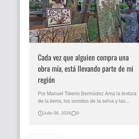
Que significan los cuadros de negras africana
El mundo del arte en pintura surrealista
Cada vez que alguien compra una
obra mía, está llevando parte de mi
región
Por Manuel Tiberio Bermúdez Ama la textura
de la tierra, los sonidos de la selva y las
plantas que la habitan. Sabe del rumor del
Julio 08, 2026
0
mar de donde viene. Es una mujer que crea
sus obras con los elementos que tiene a
mano. No le gustan los artificios de los
pigmentos comerciales con «olor químico…