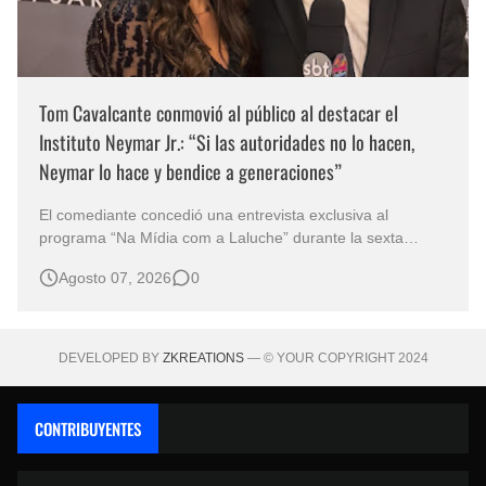
Tom Cavalcante conmovió al público al destacar el
Instituto Neymar Jr.: “Si las autoridades no lo hacen,
Neymar lo hace y bendice a generaciones”
El comediante concedió una entrevista exclusiva al
programa “Na Mídia com a Laluche” durante la sexta
edición de la Subasta del Instituto Neymar Jr., uno de los
Agosto 07, 2026
0
eventos benéficos más importantes de Brasil. En medio del
glamour de la sexta edición de la Subasta del Instituto
Neymar Jr., considerad…
DEVELOPED BY
ZKREATIONS
— © YOUR COPYRIGHT 2024
CONTRIBUYENTES