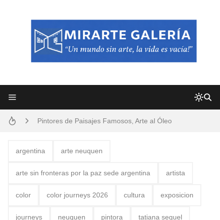
Frutas y Flores Para Colorear Imágenes
Pintores de Paisajes Famosos, Arte al Óleo
Dibujos para Colorear, una Actividad Divertida para Niños y Niñas
argentina
arte neuquen
Dibujos Fáciles Para Pintar con Acrílico (Minimalismo Artístico)
arte sin fronteras por la paz sede argentina
artista
Convocatoria exposición itinerante "SEMILLAS DE ARMONÍA 2025"
color
color journeys 2026
cultura
exposicion
San Valentín Dibujos a Lápiz del 14 de Febrero
journeys
neuquen
pintora
tatiana seguel