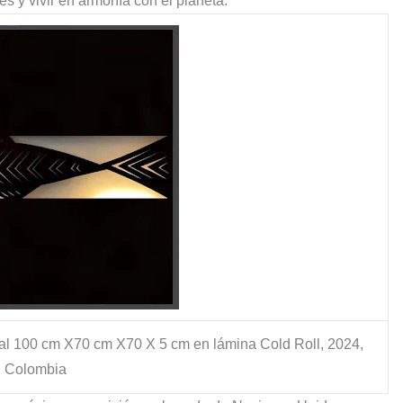
s y vivir en armonía con el planeta.
nal 100 cm X70 cm X70 X 5 cm en lámina Cold Roll, 2024,
Colombia