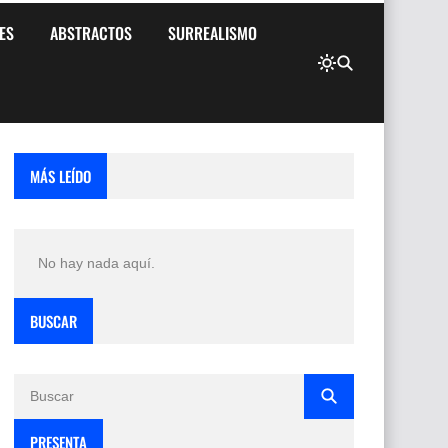
ES
ABSTRACTOS
SURREALISMO
MÁS LEÍDO
No hay nada aquí.
BUSCAR
PRESENTA