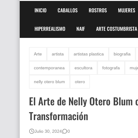
INICIO
CABALLOS
ROSTROS
MUJERES
HIPERREALISMO
NAIF
ARTE COSTUMBRISTA
Arte
artista
artistas plastica
biografia
contemporanea
escultora
fotografa
muj
nelly otero blum
otero
El Arte de Nelly Otero Blum
Transformación
Julio 30, 2024
0