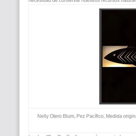
necesidad de conservar nuestros recursos naturale
Nelly Otero Blum, Pez Pacífico, Medida origi