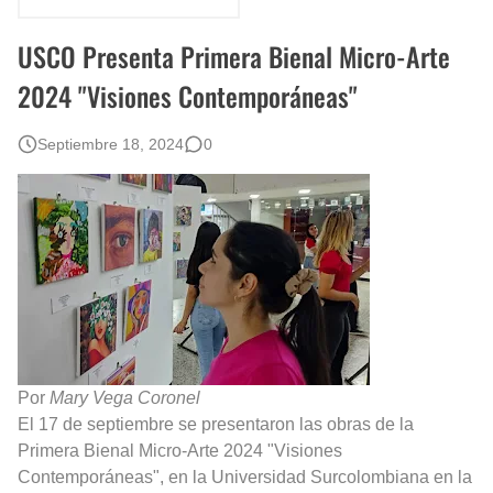
Que significan los cuadros de negras africanas?
USCO Presenta Primera Bienal Micro-Arte
El mundo del arte en pintura surrealista
2024 "Visiones Contemporáneas"
Septiembre 18, 2024
0
Por
Mary Vega Coronel
El 17 de septiembre se presentaron las obras de la
Primera Bienal Micro-Arte 2024 "Visiones
Contemporáneas", en la Universidad Surcolombiana en la