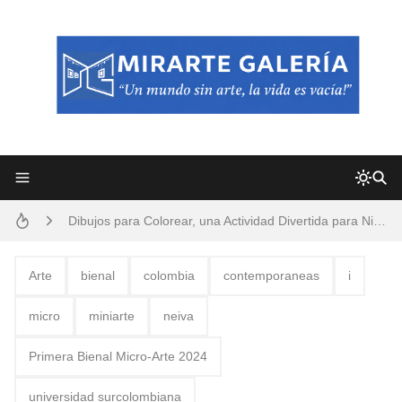
Frutas y Flores Para Colorear Imágenes
Pintores de Paisajes Famosos, Arte al Óleo
Dibujos para Colorear, una Actividad Divertida para Niños y Niñas
Dibujos Fáciles Para Pintar con Acrílico (Minimalismo Artístico)
Convocatoria exposición itinerante "SEMILLAS DE ARMONÍA 2025"
Arte
bienal
colombia
contemporaneas
i
San Valentín Dibujos a Lápiz del 14 de Febrero
micro
miniarte
neiva
Rostros Bellos, La Perfección del Dibujo A Lápiz, Biryulina Vita
Primera Bienal Micro-Arte 2024
Fotos Artísticas de las Actrices de Hollywood Más Bellas del Mundo
universidad surcolombiana