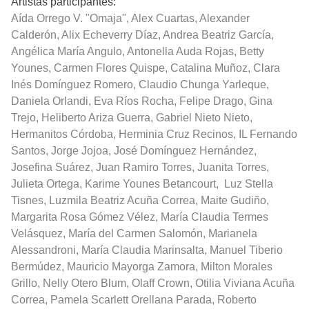
Artistas participantes:
Aída Orrego V. "Omaja", Alex Cuartas, Alexander
Calderón, Alix Echeverry Díaz, Andrea Beatriz García,
Angélica María Angulo, Antonella Auda Rojas, Betty
Younes, Carmen Flores Quispe, Catalina Muñoz, Clara
Inés Domínguez Romero, Claudio Chunga Yarleque,
Daniela Orlandi, Eva Ríos Rocha, Felipe Drago, Gina
Trejo, Heliberto Ariza Guerra, Gabriel Nieto Nieto,
Hermanitos Córdoba, Herminia Cruz Recinos, IL Fernando
Santos, Jorge Jojoa, José Domínguez Hernández,
Josefina Suárez, Juan Ramiro Torres, Juanita Torres,
Julieta Ortega, Karime Younes Betancourt, Luz Stella
Tisnes, Luzmila Beatriz Acuña Correa, Maite Gudiño,
Margarita Rosa Gómez Vélez, María Claudia Termes
Velásquez, María del Carmen Salomón, Marianela
Alessandroni, María Claudia Marinsalta, Manuel Tiberio
Bermúdez, Mauricio Mayorga Zamora, Milton Morales
Grillo, Nelly Otero Blum, Olaff Crown, Otilia Viviana Acuña
Correa, Pamela Scarlett Orellana Parada, Roberto