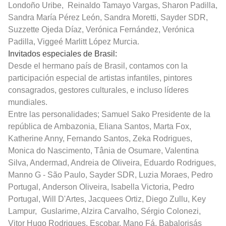
Londoño Uribe,
Reinaldo Tamayo Vargas, Sharon Padilla,
Sandra María Pérez León, Sandra Moretti, Sayder SDR,
Suzzette Ojeda Díaz, Verónica Fernández, Verónica
Padilla, Viggeé Marlitt López Murcia.
Invitados especiales de Brasil:
Desde el hermano país de Brasil, contamos con la
participación especial de artistas infantiles, pintores
consagrados, gestores culturales, e incluso líderes
mundiales.
Entre las personalidades; Samuel Sako Presidente de la
república de Ambazonia, Eliana Santos, Marta Fox,
Katherine Anny, Fernando Santos, Zeka Rodrigues,
Monica do Nascimento, Tânia de Osumare, Valentina
Silva, Andermad, Andreia de Oliveira, Eduardo Rodrigues,
Manno G - São Paulo, Sayder SDR, Luzia Moraes, Pedro
Portugal, Anderson Oliveira, Isabella Victoria, Pedro
Portugal, Will D'Artes, Jacquees Ortiz, Diego Zullu, Key
Lampur, Guslarime, Alzira Carvalho, Sérgio Colonezi,
Vitor Hugo Rodrigues, Escobar, Mano Fá, Babalorisás