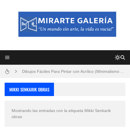
Frutas y Flores Para Colorear Imágenes
Pintores de Paisajes Famosos, Arte al Óleo
Dibujos para Colorear, una Actividad Divertida para Niños y Niñas
Dibujos Fáciles Para Pintar con Acrílico (Minimalismo Artístico)
Convocatoria exposición itinerante "SEMILLAS DE ARMONÍA 2025"
MIKKI SENKARIK OBRAS
San Valentín Dibujos a Lápiz del 14 de Febrero
Mostrando las entradas con la etiqueta
Mikki Senkarik
Rostros Bellos, La Perfección del Dibujo A Lápiz, Biryulina Vita
obras
Fotos Artísticas de las Actrices de Hollywood Más Bellas del Mundo