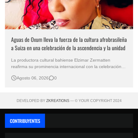
Aguas de Oxum lleva la fuerza de la cultura afrobrasileña
a Suiza en una celebración de la ascendencia y la unidad
La productora cultural bahiense Elzimar Zermatten
reafirma su prominencia internacional con la celebración
de Aguas de Oxum el 8 de agosto en Ginebra. Esta
Agosto 06, 2026
0
celebración une la cultura, la espiritualidad y la tradición
afrobrasileñas en suelo europeo. Concebido en
colaboración con Ya Sandra de Oxum,…
DEVELOPED BY
ZKREATIONS
— © YOUR COPYRIGHT 2024
CONTRIBUYENTES