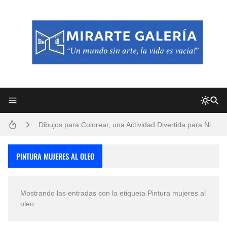
Frutas y Flores Para Colorear Imágenes
Pintores de Paisajes Famosos, Arte al Óleo
Dibujos para Colorear, una Actividad Divertida para Niños y Niñas
Dibujos Fáciles Para Pintar con Acrílico (Minimalismo Artístico)
PINTURA MUJERES AL OLEO
Convocatoria exposición itinerante "SEMILLAS DE ARMONÍA 2025"
Mostrando las entradas con la etiqueta
Pintura mujeres al
San Valentín Dibujos a Lápiz del 14 de Febrero
oleo
Rostros Bellos, La Perfección del Dibujo A Lápiz, Biryulina Vita