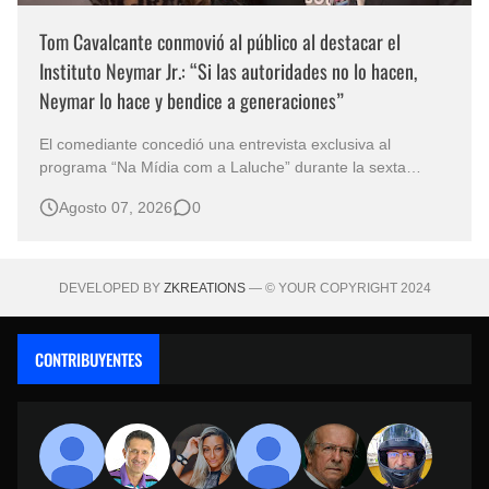
Tom Cavalcante conmovió al público al destacar el
Instituto Neymar Jr.: “Si las autoridades no lo hacen,
Neymar lo hace y bendice a generaciones”
El comediante concedió una entrevista exclusiva al
programa “Na Mídia com a Laluche” durante la sexta
edición de la Subasta del Instituto Neymar Jr., uno de los
Agosto 07, 2026
0
eventos benéficos más importantes de Brasil. En medio del
glamour de la sexta edición de la Subasta del Instituto
Neymar Jr., considerad…
DEVELOPED BY
ZKREATIONS
— © YOUR COPYRIGHT 2024
CONTRIBUYENTES