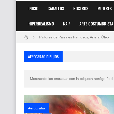
INICIO
CABALLOS
ROSTROS
MUJERES
HIPERREALISMO
NAIF
ARTE COSTUMBRISTA
Frutas y Flores Para Colorear Imágenes
Pintores de Paisajes Famosos, Arte al Óleo
Dibujos para Colorear, una Actividad Divertida
AERÓGRAFO DIBUJOS
Dibujos Fáciles Para Pintar con Acrílico (Minim
Convocatoria exposición itinerante "SEMILL
Mostrando las entradas con la etiqueta
aerógrafo di
San Valentín Dibujos a Lápiz del 14 de Febrer
Rostros Bellos, La Perfección del Dibujo A Lápiz
Fotos Artísticas de las Actrices de Hollywood
Aerografía