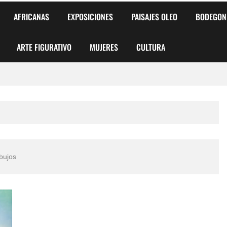
AFRICANAS
EXPOSICIONES
PAISAJES OLEO
BODEGON
ARTE FIGURATIVO
MUJERES
CULTURA
 para Niños y Niñas
alismo Artístico)
AS DE ARMONÍA 2025"
bujos
o
, Biryulina Vita
 Más Bellas del Mundo