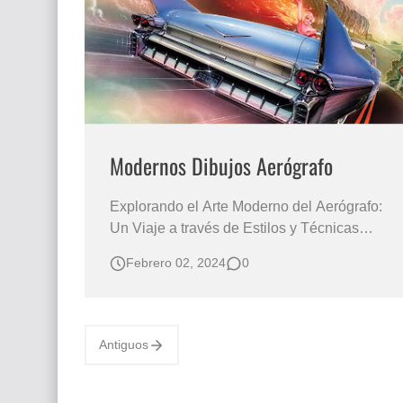
Que significan los cuadros de negras africana
El mundo del arte en pintura surrealista
Modernos Dibujos Aerógrafo
Explorando el Arte Moderno del Aerógrafo:
Un Viaje a través de Estilos y Técnicas
Variadas DIBUJOS AEROGRAFO
Febrero 02, 2024
0
AUTOMOVIL CLASICO A TODA
VELOCIDAD Serie de Dibujos Pintados con
Aerógrafo por Peter Lloyd AERÓGRAFO
PINTURA ARTÍSTICA Estas son solo
Antiguos
algunas de las modernas y fascinantes
composici…