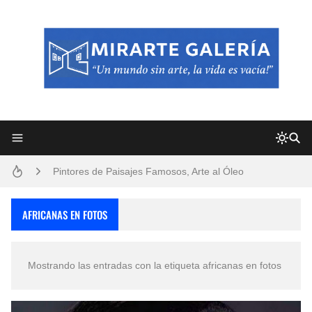
Frutas y Flores Para Colorear Imágenes
Pintores de Paisajes Famosos, Arte al Óleo
Dibujos para Colorear, una Actividad Divertida para Niños y Niñas
AFRICANAS EN FOTOS
Dibujos Fáciles Para Pintar con Acrílico (Minimalismo Artístico)
Mostrando las entradas con la etiqueta
africanas en fotos
Convocatoria exposición itinerante "SEMILLAS DE ARMONÍA 2025"
San Valentín Dibujos a Lápiz del 14 de Febrero