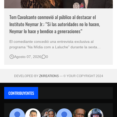
Tom Cavalcante conmovió al público al destacar el
Instituto Neymar Jr.: “Si las autoridades no lo hacen,
Neymar lo hace y bendice a generaciones”
El comediante concedió una entrevista exclusiva al
programa “Na Mídia com a Laluche” durante la sexta
edición de la Subasta del Instituto Neymar Jr., uno de los
Agosto 07, 2026
0
eventos benéficos más importantes de Brasil. En medio del
glamour de la sexta edición de la Subasta del Instituto
Neymar Jr., considerad…
DEVELOPED BY
ZKREATIONS
— © YOUR COPYRIGHT 2024
CONTRIBUYENTES