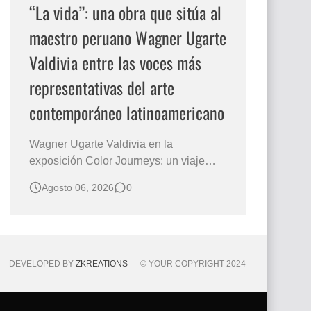
“La vida”: una obra que sitúa al
maestro peruano Wagner Ugarte
Valdivia entre las voces más
representativas del arte
contemporáneo latinoamericano
Wagner Ugarte Valdivia en la
exposición Color Journeys: un viaje
pictórico hacia la esencia de la
Agosto 06, 2026
0
existencia Hay obras que no buscan
describir el mundo, sino iluminar
aquello que permanece oculto en la
conciencia humana. Esa es la primera
sensación que despierta "La vida" , una
DEVELOPED BY
ZKREATIONS
— © YOUR COPYRIGHT 2024
creación…