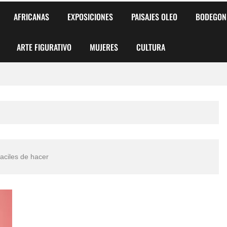
AFRICANAS
EXPOSICIONES
PAISAJES OLEO
BODEGON
ARTE FIGURATIVO
MUJERES
CULTURA
 para Niños y Niñas
alismo Artístico)
AS DE ARMONÍA 2025"
aciles de hacer
o
, Biryulina Vita
 Más Bellas del Mundo