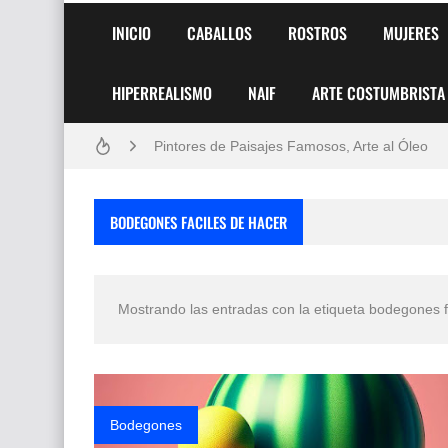
INICIO
CABALLOS
ROSTROS
MUJERES
HIPERREALISMO
NAIF
ARTE COSTUMBRISTA
Frutas y Flores Para Colorear Imágenes
Pintores de Paisajes Famosos, Arte al Óleo
Dibujos para Colorear, una Actividad Divertida
BODEGONES FACILES DE HACER
Dibujos Fáciles Para Pintar con Acrílico (Minim
Convocatoria exposición itinerante "SEMILL
Mostrando las entradas con la etiqueta
bodegones f
San Valentín Dibujos a Lápiz del 14 de Febrer
Rostros Bellos, La Perfección del Dibujo A Lápiz
Fotos Artísticas de las Actrices de Hollywood
Bodegones