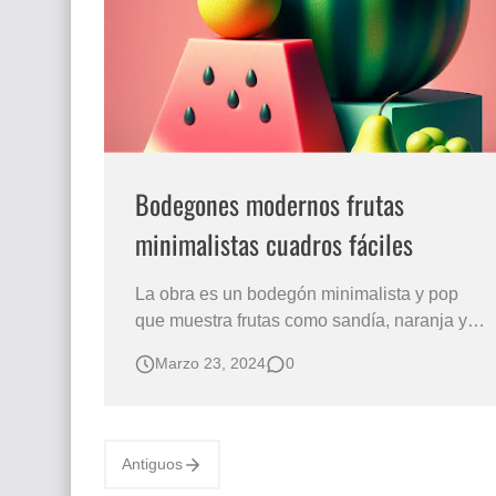
Que significan los cuadros de negras africana
El mundo del arte en pintura surrealista
Bodegones modernos frutas
minimalistas cuadros fáciles
La obra es un bodegón minimalista y pop
que muestra frutas como sandía, naranja y
pera en formas geométricas simples, con
Marzo 23, 2024
0
limones en un vaso, ofreciendo una estética
moderna y una inspiración visual para
creaciones similares. La imagen presenta un
bodegón perteneciente a una serie de
Antiguos
composiciones …