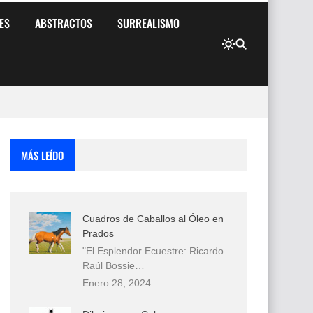
ES
ABSTRACTOS
SURREALISMO
MÁS LEÍDO
Cuadros de Caballos al Óleo en
Prados
"El Esplendor Ecuestre: Ricardo
Raúl Bossie…
Enero 28, 2024