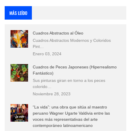
Rostros Bellos, La Perfección del Dibujo A Lápiz, Biryulina Vita
MÁS LEÍDO
Fotos Artísticas de las Actrices de Hollywood Más Bellas del Mundo
Cuadros Abstractos al Óleo
Que significan los cuadros de negras africanas?
Cuadros Abstractos Modernos y Coloridos
Pint…
El mundo del arte en pintura surrealista
Enero 03, 2024
Cuadros de Peces Japoneses (Hiperrealismo
Fantástico)
Sus pinturas giran en torno a los peces
colorido…
Noviembre 28, 2023
“La vida”: una obra que sitúa al maestro
peruano Wagner Ugarte Valdivia entre las
voces más representativas del arte
contemporáneo latinoamericano