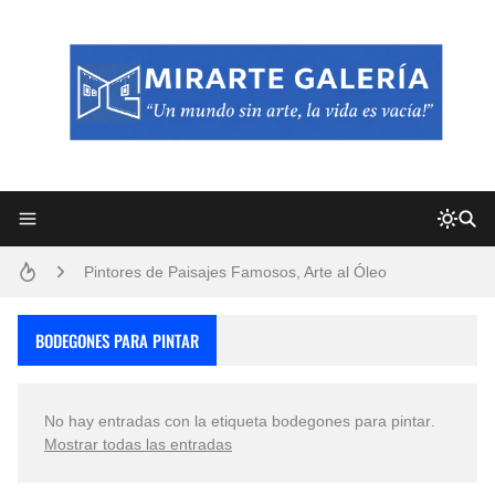
Frutas y Flores Para Colorear Imágenes
Pintores de Paisajes Famosos, Arte al Óleo
Dibujos para Colorear, una Actividad Divertida para Niños y Niñas
BODEGONES PARA PINTAR
Dibujos Fáciles Para Pintar con Acrílico (Minimalismo Artístico)
No hay entradas con la etiqueta
bodegones para pintar
.
Convocatoria exposición itinerante "SEMILLAS DE ARMONÍA 2025"
Mostrar todas las entradas
San Valentín Dibujos a Lápiz del 14 de Febrero