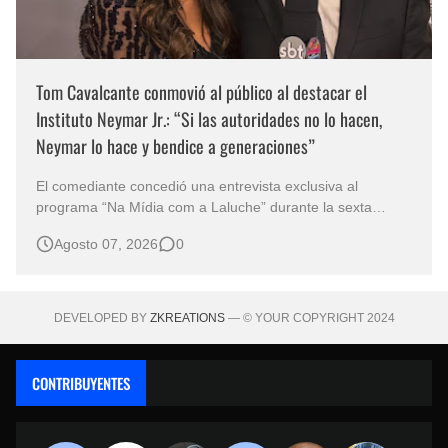
Tom Cavalcante conmovió al público al destacar el
Instituto Neymar Jr.: “Si las autoridades no lo hacen,
Neymar lo hace y bendice a generaciones”
El comediante concedió una entrevista exclusiva al
programa “Na Mídia com a Laluche” durante la sexta
edición de la Subasta del Instituto Neymar Jr., uno de los
Agosto 07, 2026
0
eventos benéficos más importantes de Brasil. En medio del
glamour de la sexta edición de la Subasta del Instituto
Neymar Jr., considerad…
DEVELOPED BY
ZKREATIONS
— © YOUR COPYRIGHT 2024
CONTRIBUYENTES