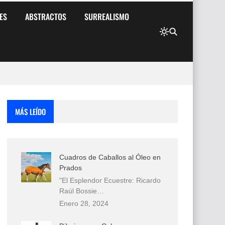
ES
ABSTRACTOS
SURREALISMO
MÁS LEÍDO
Cuadros de Caballos al Óleo en
Prados
"El Esplendor Ecuestre: Ricardo
Raúl Bossie…
Enero 28, 2024