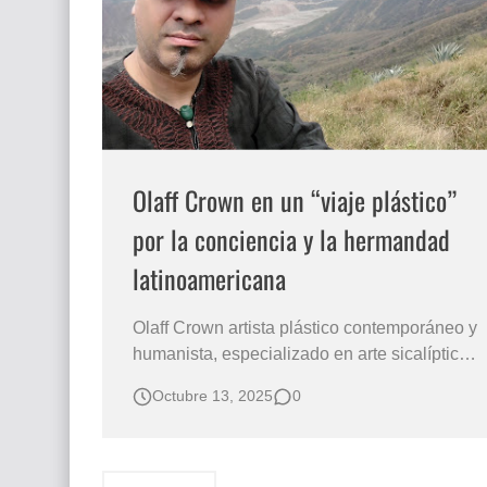
Que significan los cuadros de negras africana
El mundo del arte en pintura surrealista
Olaff Crown en un “viaje plástico”
por la conciencia y la hermandad
latinoamericana
Olaff Crown artista plástico contemporáneo y
humanista, especializado en arte sicalíptico,
diseño gráfico, temas medio ambientales,
Octubre 13, 2025
0
paz y poesía Olaff Crown y su Corcel Azul y
la Fiebre del Mundo Olaff Crown: Un
Símbolo de Conciencia para Latinoamérica
El artista Olaff Crown presenta su sim…