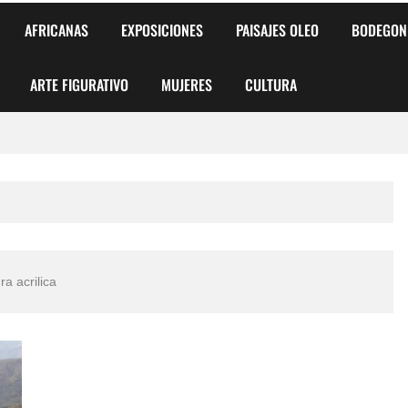
AFRICANAS
EXPOSICIONES
PAISAJES OLEO
BODEGON
ARTE FIGURATIVO
MUJERES
CULTURA
 para Niños y Niñas
alismo Artístico)
AS DE ARMONÍA 2025"
ra acrilica
o
, Biryulina Vita
 Más Bellas del Mundo