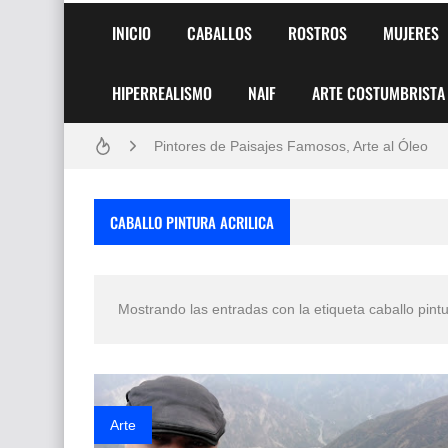
INICIO
CABALLOS
ROSTROS
MUJERES
HIPERREALISMO
NAIF
ARTE COSTUMBRISTA
Frutas y Flores Para Colorear Imágenes
Pintores de Paisajes Famosos, Arte al Óleo
Dibujos para Colorear, una Actividad Divertida
CABALLO PINTURA ACRILICA
Dibujos Fáciles Para Pintar con Acrílico (Minim
Convocatoria exposición itinerante "SEMILL
Mostrando las entradas con la etiqueta
caballo pintu
San Valentín Dibujos a Lápiz del 14 de Febrer
Rostros Bellos, La Perfección del Dibujo A Lápiz
Fotos Artísticas de las Actrices de Hollywood
Arte