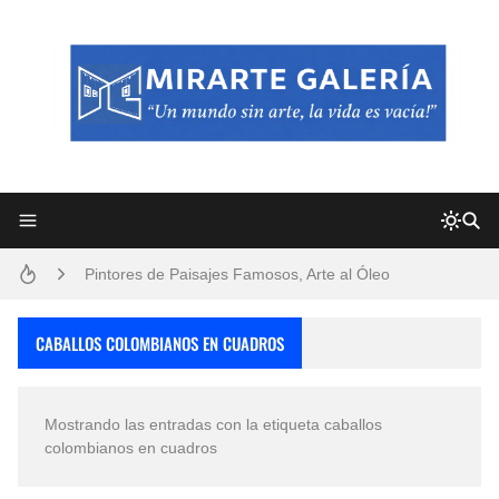
Frutas y Flores Para Colorear Imágenes
Pintores de Paisajes Famosos, Arte al Óleo
Dibujos para Colorear, una Actividad Divertida para Niños y Niñas
CABALLOS COLOMBIANOS EN CUADROS
Dibujos Fáciles Para Pintar con Acrílico (Minimalismo Artístico)
Mostrando las entradas con la etiqueta
caballos
Convocatoria exposición itinerante "SEMILLAS DE ARMONÍA 2025"
colombianos en cuadros
San Valentín Dibujos a Lápiz del 14 de Febrero