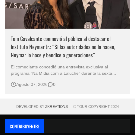
Tom Cavalcante conmovió al público al destacar el
Instituto Neymar Jr.: “Si las autoridades no lo hacen,
Neymar lo hace y bendice a generaciones”
El comediante concedió una entrevista exclusiva al
programa “Na Mídia com a Laluche” durante la sexta
edición de la Subasta del Instituto Neymar Jr., uno de los
Agosto 07, 2026
0
eventos benéficos más importantes de Brasil. En medio del
glamour de la sexta edición de la Subasta del Instituto
Neymar Jr., considerad…
DEVELOPED BY
ZKREATIONS
— © YOUR COPYRIGHT 2024
CONTRIBUYENTES