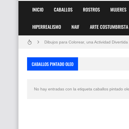
INICIO
CABALLOS
ROSTROS
MUJERES
Frutas y Flores Para Colorear Imágenes
HIPERREALISMO
NAIF
ARTE COSTUMBRISTA
Pintores de Paisajes Famosos, Arte al Óleo
Dibujos para Colorear, una Actividad Divertida
Dibujos Fáciles Para Pintar con Acrílico (Minim
CABALLOS PINTADO OLEO
Convocatoria exposición itinerante "SEMILL
San Valentín Dibujos a Lápiz del 14 de Febrer
No hay entradas con la etiqueta
caballos pintado ol
Rostros Bellos, La Perfección del Dibujo A Lápiz
Fotos Artísticas de las Actrices de Hollywood
Que significan los cuadros de negras africana