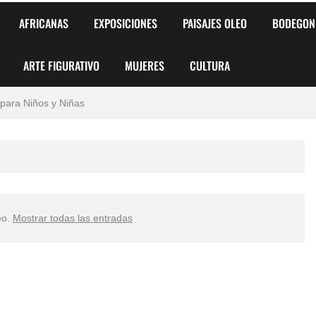
AFRICANAS
EXPOSICIONES
PAISAJES OLEO
BODEGON
ARTE FIGURATIVO
MUJERES
CULTURA
 para Niños y Niñas
alismo Artístico)
AS DE ARMONÍA 2025"
o
eo
.
Mostrar todas las entradas
, Biryulina Vita
 Más Bellas del Mundo
s?