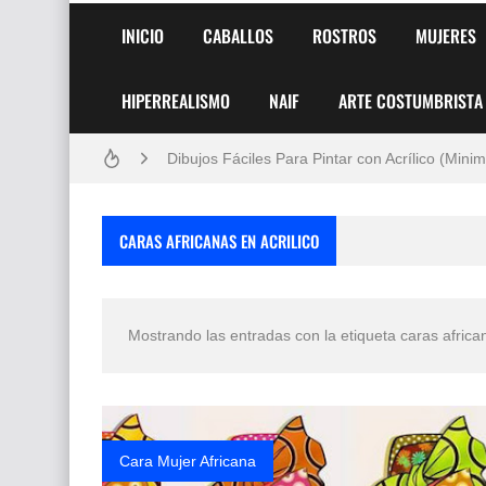
Frutas y Flores Para Colorear Imágenes
INICIO
CABALLOS
ROSTROS
MUJERES
Pintores de Paisajes Famosos, Arte al Óleo
HIPERREALISMO
NAIF
ARTE COSTUMBRISTA
Dibujos para Colorear, una Actividad Divertida
Dibujos Fáciles Para Pintar con Acrílico (Minim
Convocatoria exposición itinerante "SEMILL
CARAS AFRICANAS EN ACRILICO
San Valentín Dibujos a Lápiz del 14 de Febrer
Rostros Bellos, La Perfección del Dibujo A Lápiz
Mostrando las entradas con la etiqueta
caras africa
Fotos Artísticas de las Actrices de Hollywood
Que significan los cuadros de negras africana
El mundo del arte en pintura surrealista
Cara Mujer Africana