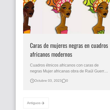
Caras de mujeres negras en cuadros
africanos modernos
Cuadros étnicos africanos con caras de
negras Mujer africanas obra de Raúl Guerra
Los cuadros africanos son muy llamativos
Octubre 03, 2023
0
por el colorido de sus tonos brillantes y
fuertes, son pinturas con tendencia moderna
y minimalista, estamos hablando de las
pinturas de caras de mujeres africanas con
Antiguos
tur…