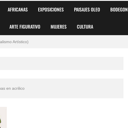
AFRICANAS
EXPOSICIONES
PAISAJES OLEO
BODEGON
ARTE FIGURATIVO
MUJERES
CULTURA
 para Niños y Niñas
alismo Artístico)
AS DE ARMONÍA 2025"
o
, Biryulina Vita
nas en acrilico
 Más Bellas del Mundo
s?