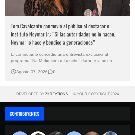
Tom Cavalcante conmovió al público al destacar el
Instituto Neymar Jr.: “Si las autoridades no lo hacen,
Neymar lo hace y bendice a generaciones”
El comediante concedió una entrevista exclusiva al
programa “Na Mídia com a Laluche” durante la sexta
edición de la Subasta del Instituto Neymar Jr., uno de los
Agosto 07, 2026
0
eventos benéficos más importantes de Brasil. En medio del
glamour de la sexta edición de la Subasta del Instituto
Neymar Jr., considerad…
DEVELOPED BY
ZKREATIONS
— © YOUR COPYRIGHT 2024
CONTRIBUYENTES