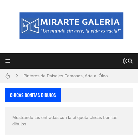
Frutas y Flores Para Colorear Imágenes
Pintores de Paisajes Famosos, Arte al Óleo
Dibujos para Colorear, una Actividad Divertida para Niños y Niñas
CHICAS BONITAS DIBUJOS
Dibujos Fáciles Para Pintar con Acrílico (Minimalismo Artístico)
Mostrando las entradas con la etiqueta
chicas bonitas
Convocatoria exposición itinerante "SEMILLAS DE ARMONÍA 2025"
dibujos
San Valentín Dibujos a Lápiz del 14 de Febrero