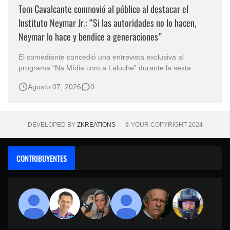
Tom Cavalcante conmovió al público al destacar el
Instituto Neymar Jr.: “Si las autoridades no lo hacen,
Neymar lo hace y bendice a generaciones”
El comediante concedió una entrevista exclusiva al
programa “Na Mídia com a Laluche” durante la sexta
edición de la Subasta del Instituto Neymar Jr., uno de los
Agosto 07, 2026
0
eventos benéficos más importantes de Brasil. En medio del
glamour de la sexta edición de la Subasta del Instituto
Neymar Jr., considerad…
DEVELOPED BY
ZKREATIONS
— © YOUR COPYRIGHT 2024
CONTRIBUYENTES