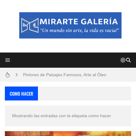
Frutas y Flores Para Colorear Imágenes
Pintores de Paisajes Famosos, Arte al Óleo
Dibujos para Colorear, una Actividad Divertida para Niños y Niñas
COMO HACER
Dibujos Fáciles Para Pintar con Acrílico (Minimalismo Artístico)
Mostrando las entradas con la etiqueta
como hacer
Convocatoria exposición itinerante "SEMILLAS DE ARMONÍA 2025"
San Valentín Dibujos a Lápiz del 14 de Febrero